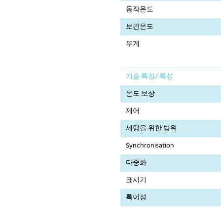
동작온도
보관온도
무게
기술 특징/ 특성
온도 보상
제어
세팅을 위한 범위
Synchronisation
다중화
표시기
특이성