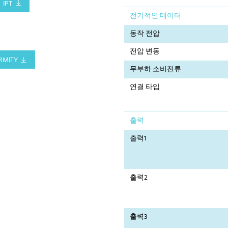
IPT
전기적인 데이터
동작 전압
전압 변동
RMITY
무부하 소비전류
연결 타입
출력
출력1
출력2
출력3