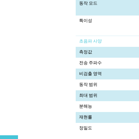
동작 모드
특이성
초음파 사양
측정값
전송 주파수
비검출 영역
동작 범위
최대 범위
분해능
재현률
정밀도