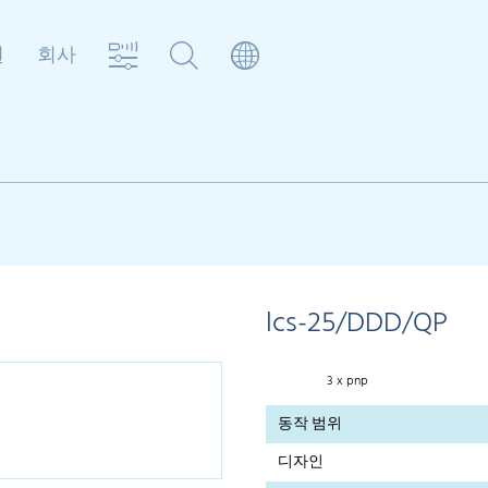
원
회사
lcs-25/DDD/QP
3 x pnp
동작 범위
디자인