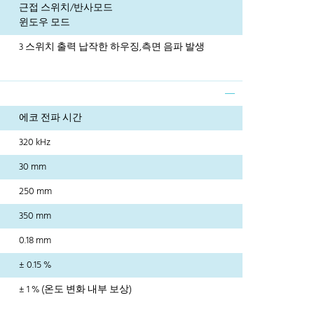
근접 스위치/반사모드
윈도우 모드
3 스위치 출력 납작한 하우징,측면 음파 발생
에코 전파 시간
320 kHz
30 mm
250 mm
350 mm
0.18 mm
± 0.15 %
± 1 % (온도 변화 내부 보상)