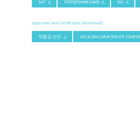
SAT
STEP(DOWNLOAD)
IGS
approvals and certificates (download)
적합성 선언
UKCA DECLARATION OF CONFO