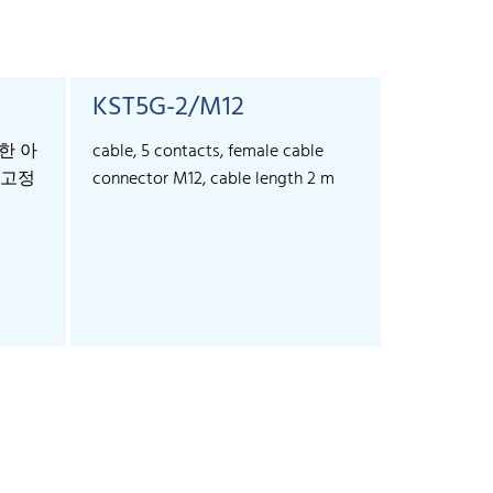
KST5G-2/M12
KST5G-
위한 아
cable, 5 contacts, female cable
cable, 5 co
 고정
connector M12, cable length 2 m
connector 