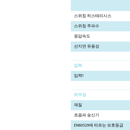
스위칭 히스테리시스
스위칭 주파수
응답속도
선지연 유용성
입력
입력1
하우징
재질
초음파 송신기
EN60529에 따르는 보호등급