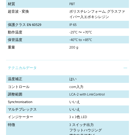
材質
PBT
超音波 - 変換
ポリスチレンフォーム, グラスファ
イバー入エポキシレジン
保護クラス EN 60529
IP 65
動作温度
-25°C 〜 +70°C
保管温度
-40°C to +85°C
重量
200 g
テクニカルデータ
温度補正
はい
コントロール
com入力
調整範囲
LCA-2 with LinkControl
Synchronisation
いいえ
マルチプレックス
いいえ
インジケーター
3 x 3色 LED
特徴
3 スイッチ出力
フラットハウジング