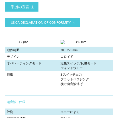
準拠の宣言
UKCA DECLARATION OF CONFORMITY
3 x pnp
350 mm
動作範囲
30 - 350 mm
デザイン
コロイド
オペレーティングモード
近接スイッチ/反射モード
ウィンドウモード
特徴
3 スイッチ出力
フラットハウジング
横方向音波逃げ
超音波 - 仕様
計測
エコーによる