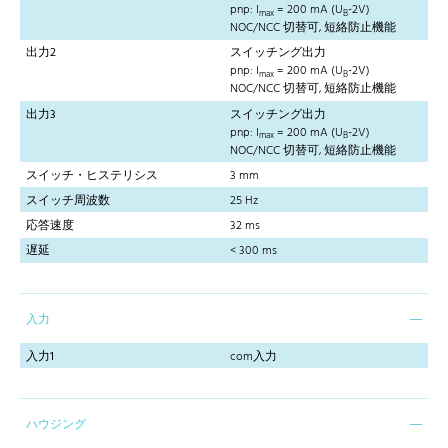
pnp: I
= 200 mA (U
-2V)
max
B
NOC/NCC 切替可, 短絡防止機能
出力2
スイッチング出力
pnp: I
= 200 mA (U
-2V)
max
B
NOC/NCC 切替可, 短絡防止機能
出力3
スイッチング出力
pnp: I
= 200 mA (U
-2V)
max
B
NOC/NCC 切替可, 短絡防止機能
スイッチ・ヒステリシス
3 mm
スイッチ周波数
25 Hz
応答速度
32 ms
遅延
< 300 ms
入力
入力1
com入力
ハウジング