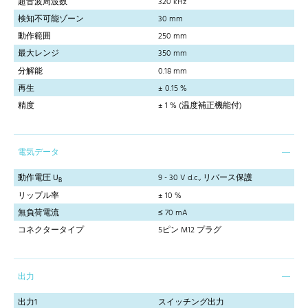
超音波周波数
320 kHz
検知不可能ゾーン
30 mm
動作範囲
250 mm
最大レンジ
350 mm
分解能
0.18 mm
再生
± 0.15 %
精度
± 1 % (温度補正機能付)
電気データ
動作電圧 U
9 - 30 V d.c., リバース保護
B
リップル率
± 10 %
無負荷電流
≤ 70 mA
コネクタータイプ
5ピン M12 プラグ
出力
出力1
スイッチング出力