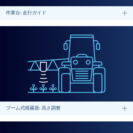
作業台: 走行ガイド
ブーム式噴霧器: 高さ調整