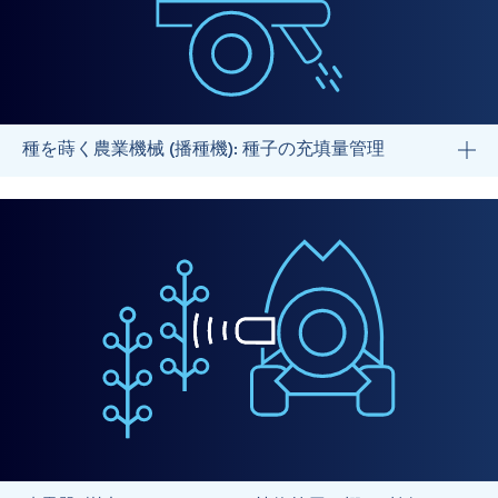
種を蒔く農業機械 (播種機): 種子の充填量管理