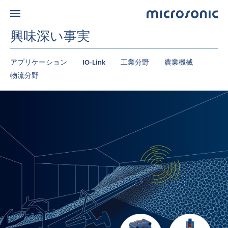
興味深い事実
アプリケーション
IO-Link
工業分野
農業機械
物流分野