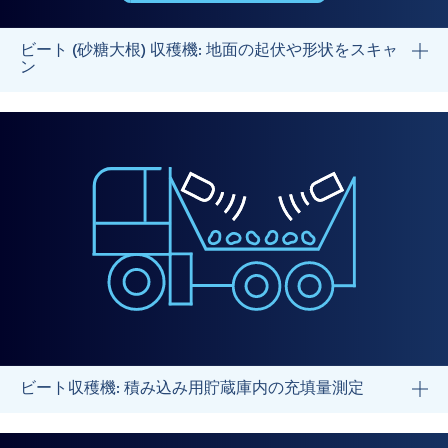
ビート (砂糖大根) 収穫機: 地面の起伏や形状をスキャ
ン
ビート収穫機: 積み込み用貯蔵庫内の充填量測定