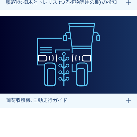
噴霧器: 樹木とトレリス (つる植物等用の棚) の検知
葡萄収穫機: 自動走行ガイド