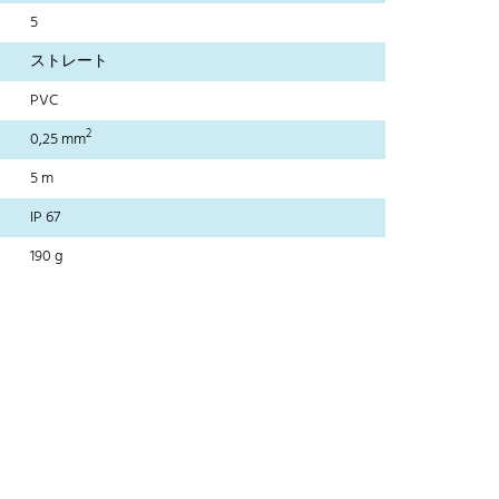
5
ストレート
PVC
2
0,25 mm
5 m
IP 67
190 g