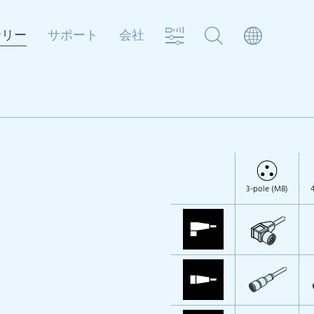
サリー
サポート
会社
3-pole (M8)
4