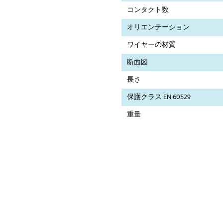
コンタクト数
オリエンテーション
ワイヤーの材質
断面図
長さ
保護クラス EN 60529
重量