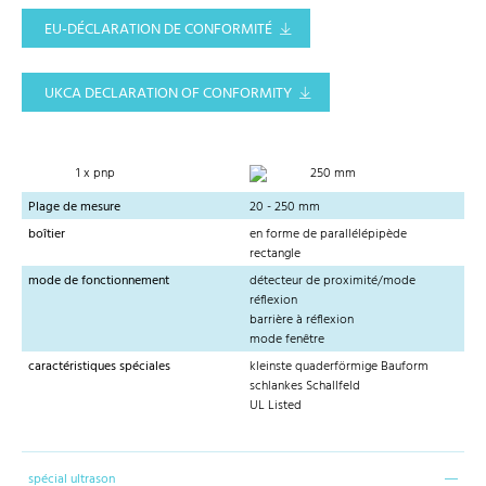
EU-DÉCLARATION DE CONFORMITÉ
UKCA DECLARATION OF CONFORMITY
1 x pnp
250 mm
Plage de mesure
20 - 250 mm
boîtier
en forme de parallélépipède
rectangle
mode de fonctionnement
détecteur de proximité/mode
réflexion
barrière à réflexion
mode fenêtre
caractéristiques spéciales
kleinste quaderförmige Bauform
schlankes Schallfeld
UL Listed
spécial ultrason