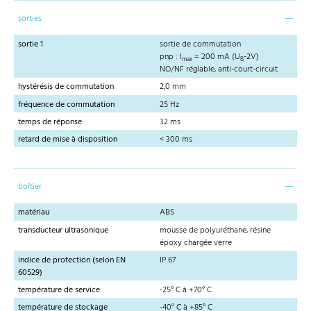
sorties
sortie 1
sortie de commutation
pnp : I
= 200 mA (U
-2V)
max
B
NO/NF réglable, anti-court-circuit
hystérésis de commutation
2,0 mm
fréquence de commutation
25 Hz
temps de réponse
32 ms
retard de mise à disposition
< 300 ms
boîtier
matériau
ABS
transducteur ultrasonique
mousse de polyuréthane, résine
époxy chargée verre
indice de protection (selon EN
IP 67
60529)
température de service
-25° C à +70° C
température de stockage
-40° C à +85° C