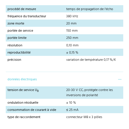
procédé de mesure
temps de propagation de l'écho
fréquence du transducteur
380 kHz
zone morte
20 mm
portée de service
150 mm
portée limite
250 mm
résolution
0,10 mm
reproductibilité
± 0,15 %
précision
variation de température 0,17 %/K
données électriques
tension de service U
20-30 V CC, protégée contre les
B
inversions de polarité
ondulation résiduelle
± 10 %
consommation de courant à vide
≤ 25 mA
type de raccordement
connecteur M8 x 3 pôles