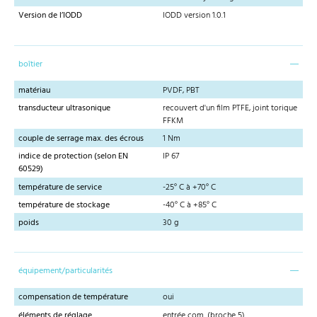
Version de l’IODD
IODD version 1.0.1
boîtier
matériau
PVDF, PBT
transducteur ultrasonique
recouvert d'un film PTFE, joint torique
FFKM
couple de serrage max. des écrous
1 Nm
indice de protection (selon EN
IP 67
60529)
température de service
-25° C à +70° C
température de stockage
-40° C à +85° C
poids
30 g
équipement/particularités
compensation de température
oui
éléments de réglage
entrée com. (broche 5)