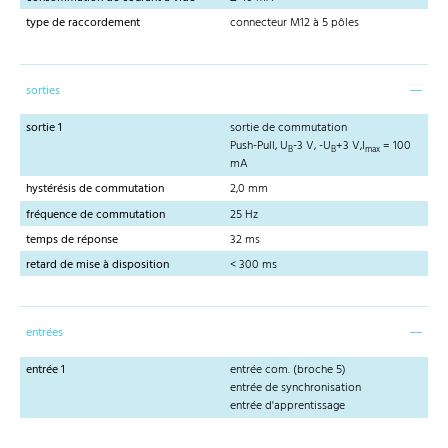
type de raccordement
connecteur M12 à 5 pôles
sorties
sortie 1
sortie de commutation
Push-Pull, U
-3 V, -U
+3 V,I
= 100
B
B
max
mA
hystérésis de commutation
2,0 mm
fréquence de commutation
25 Hz
temps de réponse
32 ms
retard de mise à disposition
< 300 ms
entrées
entrée 1
entrée com. (broche 5)
entrée de synchronisation
entrée d'apprentissage