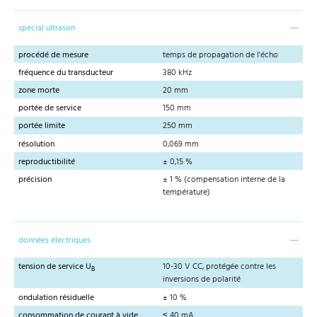
spécial ultrason
procédé de mesure
temps de propagation de l'écho
fréquence du transducteur
380 kHz
zone morte
20 mm
portée de service
150 mm
portée limite
250 mm
résolution
0,069 mm
reproductibilité
± 0,15 %
précision
± 1 % (compensation interne de la
température)
données électriques
tension de service U
10-30 V CC, protégée contre les
B
inversions de polarité
ondulation résiduelle
± 10 %
consommation de courant à vide
≤ 40 mA