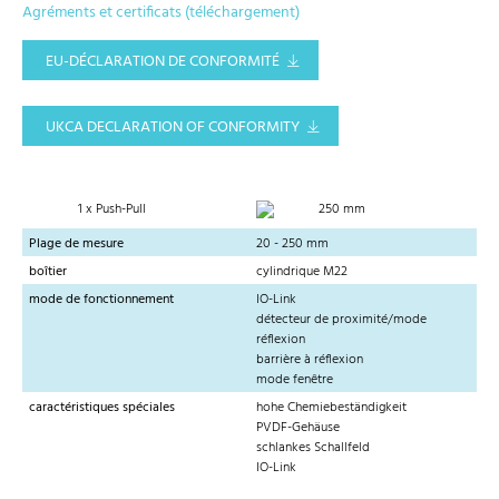
Agréments et certificats (téléchargement)
EU-DÉCLARATION DE CONFORMITÉ
UKCA DECLARATION OF CONFORMITY
1 x Push-Pull
250 mm
Plage de mesure
20 - 250 mm
boîtier
cylindrique M22
mode de fonctionnement
IO-Link
détecteur de proximité/mode
réflexion
barrière à réflexion
mode fenêtre
caractéristiques spéciales
hohe Chemiebeständigkeit
PVDF-Gehäuse
schlankes Schallfeld
IO-Link