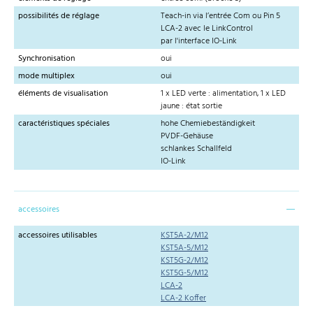
possibilités de réglage
Teach-in via l’entrée Com ou Pin 5
LCA-2 avec le LinkControl
par l'interface IO-Link
Synchronisation
oui
mode multiplex
oui
éléments de visualisation
1 x LED verte : alimentation, 1 x LED
jaune : état sortie
caractéristiques spéciales
hohe Chemiebeständigkeit
PVDF-Gehäuse
schlankes Schallfeld
IO-Link
accessoires
accessoires utilisables
KST5A-2/M12
KST5A-5/M12
KST5G-2/M12
KST5G-5/M12
LCA-2
LCA-2 Koffer