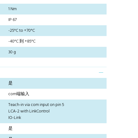
1 Nm
IP 67
-25°C to +70°C
-40°C 到 +85°C
30 g
是
com端输入
Teach-in via com input on pin 5
LCA-2 with LinkControl
IO-Link
是