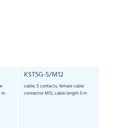
KST5G-5/M12
KST5A-
le
cable, 5 contacts, female cable
cable, 5 co
2 m
connector M12, cable length 5 m
connector 