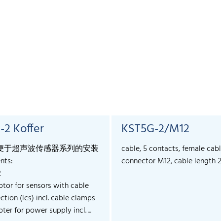
-2 Koffer
KST5G-2/M12
便于超声波传感器系列的安装
cable, 5 contacts, female cab
nts:
connector M12, cable length 
2
ptor for sensors with cable
tion (lcs) incl. cable clamps
ter for power supply incl. ...