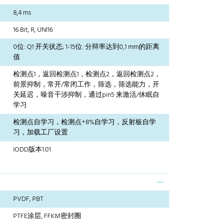
8,4 ms
16 Bit, R, UNI16
0位: Q1 开关状态; 1-15位: 分辩率达到0,1 mm的距离
值
检测点1，返回检测点1，检测点2，返回检测点2，
前景抑制，常开/常闭工作，筛选，筛选能力，开
关延迟，噪音干涉抑制，通过pin5 来激活/休眠自
学习
检测点自学习，检测点+8%自学习，反射板自学
习，加载工厂设置
IODD版本1.01
PVDF, PBT
PTFE涂层, FFKM密封圈