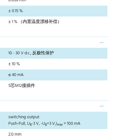
0.069 mm
± 0.15 %
± 1 % （内置温度漂移补偿）
10 - 30 V d.c., 反极性保护
± 10 %
≤ 40 mA
5芯M12接插件
switching output
Push-Pull, U
-3 V, -U
+3 V,I
= 100 mA
B
B
max
2.0 mm