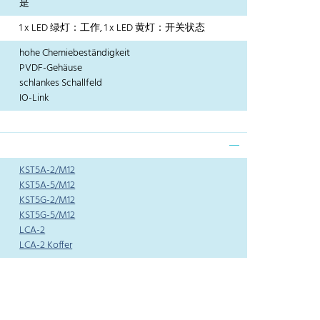
是
1 x LED 绿灯：工作, 1 x LED 黄灯：开关状态
hohe Chemiebeständigkeit
PVDF-Gehäuse
schlankes Schallfeld
IO-Link
KST5A-2/M12
KST5A-5/M12
KST5G-2/M12
KST5G-5/M12
LCA-2
LCA-2 Koffer