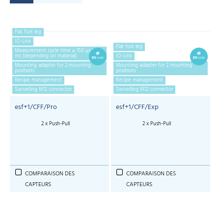
Flat fork leg
IO-Link
Flat fork leg
Measurement cycle time ≥ 150 µs to 2
ms (depending on material)
IO-Link
Mounting adapter for 2 mounting
Mounting adapter for 2 mounting
positions
positions
Recipe management
Recipe management
Swivelling M12 connector
Swivelling M12 connector
esf+1/CFF/Pro
esf+1/CFF/Exp
2 x Push-Pull
2 x Push-Pull
COMPARAISON DES
COMPARAISON DES
CAPTEURS
CAPTEURS