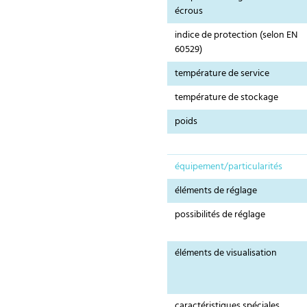
écrous
indice de protection (selon EN
60529)
température de service
température de stockage
poids
équipement/particularités
éléments de réglage
possibilités de réglage
éléments de visualisation
caractéristiques spéciales