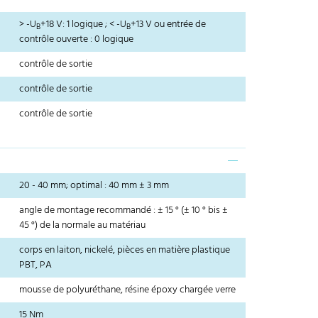
> -U
+18 V: 1 logique ; < -U
+13 V ou entrée de
B
B
contrôle ouverte : 0 logique
contrôle de sortie
contrôle de sortie
contrôle de sortie
20 - 40 mm; optimal : 40 mm ± 3 mm
angle de montage recommandé : ± 15 ° (± 10 ° bis ±
45 °) de la normale au matériau
corps en laiton, nickelé, pièces en matière plastique
PBT, PA
mousse de polyuréthane, résine époxy chargée verre
15 Nm