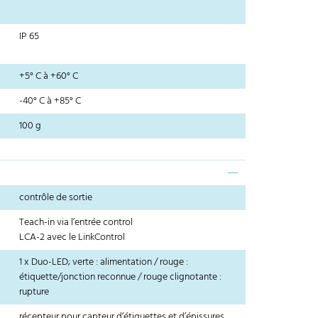
IP 65
+5° C à +60° C
-40° C à +85° C
100 g
contrôle de sortie
Teach-in via l’entrée control
LCA-2 avec le LinkControl
1 x Duo-LED; verte : alimentation / rouge :
étiquette/jonction reconnue / rouge clignotante :
rupture
récepteur pour capteur d’étiquettes et d’épissures