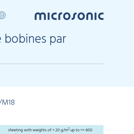
e bobines par
/M18
2
sheeting with weights of < 20 g/m
up to >> 600