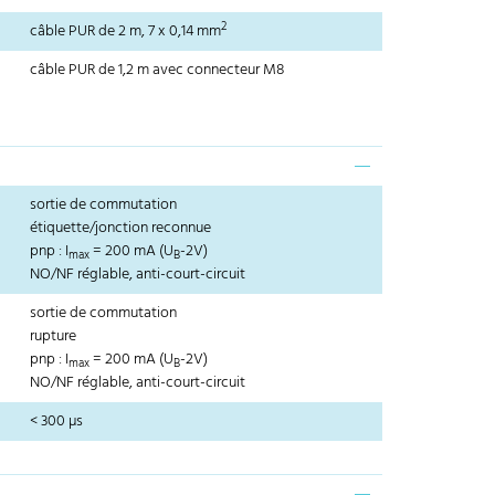
2
câble PUR de 2 m, 7 x 0,14 mm
câble PUR de 1,2 m avec connecteur M8
sortie de commutation
étiquette/jonction reconnue
pnp : I
= 200 mA (U
-2V)
max
B
NO/NF réglable, anti-court-circuit
sortie de commutation
rupture
pnp : I
= 200 mA (U
-2V)
max
B
NO/NF réglable, anti-court-circuit
< 300 µs