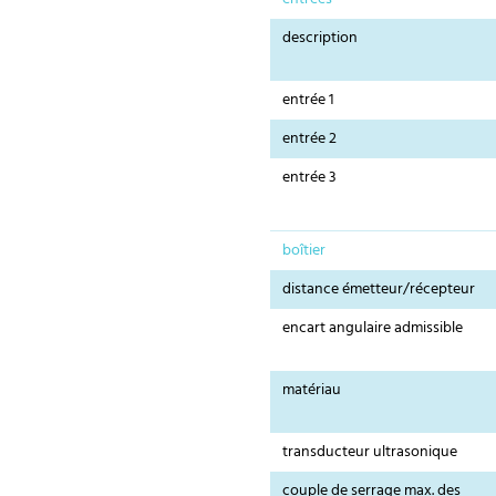
description
entrée 1
entrée 2
entrée 3
boîtier
distance émetteur/récepteur
encart angulaire admissible
matériau
transducteur ultrasonique
couple de serrage max. des