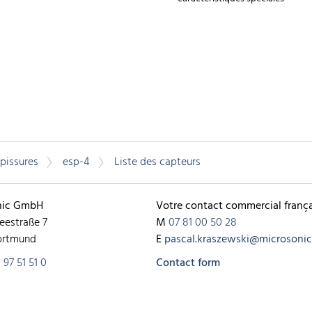
épissures
esp-4
Liste des capteurs
nic GmbH
Votre contact commercial frança
eestraße 7
M
07 81 00 50 28
ortmund
E
pascal.kraszewski@microsonic.
 97 51 51 0
Contact form