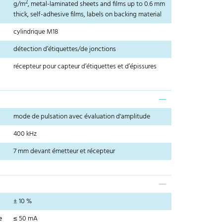
2
g/m
, metal-laminated sheets and films up to 0.6 mm
thick, self-adhesive films, labels on backing material
cylindrique M18
détection d’étiquettes/de jonctions
récepteur pour capteur d’étiquettes et d’épissures
mode de pulsation avec évaluation d'amplitude
400 kHz
7 mm devant émetteur et récepteur
± 10 %
e
≤ 50 mA