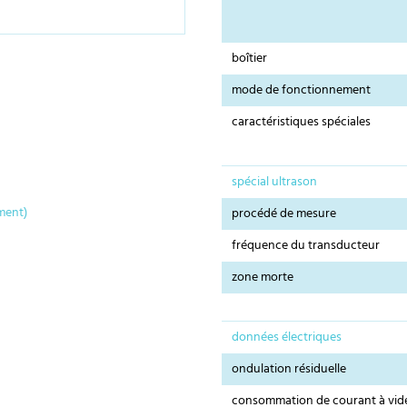
boîtier
mode de fonctionnement
caractéristiques spéciales
spécial ultrason
ment)
procédé de mesure
fréquence du transducteur
zone morte
données électriques
ondulation résiduelle
consommation de courant à vid