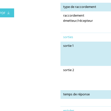
type de raccordement
PDF
raccordement
émetteur/récepteur
sorties
sortie 1
sortie 2
temps de réponse
entrées