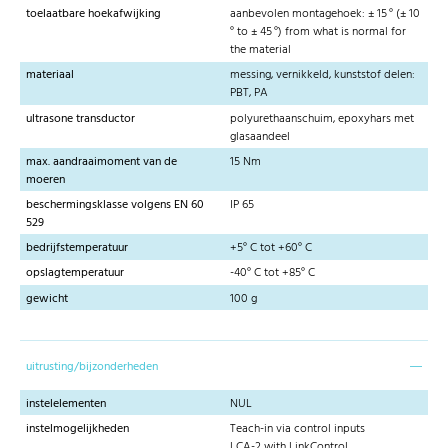
toelaatbare hoekafwijking
aanbevolen montagehoek: ± 15 ° (± 10
° to ± 45 °) from what is normal for
the material
materiaal
messing, vernikkeld, kunststof delen:
PBT, PA
ultrasone transductor
polyurethaanschuim, epoxyhars met
glasaandeel
max. aandraaimoment van de
15 Nm
moeren
beschermingsklasse volgens EN 60
IP 65
529
bedrijfstemperatuur
+5° C tot +60° C
opslagtemperatuur
-40° C tot +85° C
gewicht
100 g
uitrusting/bijzonderheden
instelelementen
NUL
instelmogelijkheden
Teach-in via control inputs
LCA-2 with LinkControl