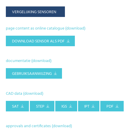
VERGELIJKING SENSOREN
page content as online catalogue (download)
DOWNLOAD SENSOR ALS PDF
documentatie (download)
GEBRUIKSAANWIJZING
CAD data (download)
SAT
STEP
IGS
IPT
PDF
approvals and certificates (download)