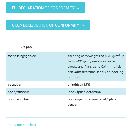
EU-DECLARATION OF CONFORMITY
UKCA DECLARATION OF CONFORMITY
2 x pnp
2
toepassingsgebied
sheeting with weights of < 20 g/m
up
2
to >> 600 g/m
, metal-laminated
sheets and films up to 0.6 mm thick,
self-adhesive films, labels on backing
material
bouwvorm
cilindrisch M18
bedrijfsmodus
label/splice detection
hoogtepunten
ontvanger ultrasoon label/splice
sensor
ultrasoon-specifiek