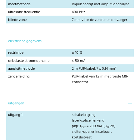
meetmethode
Impulsbedrijf met amplitudeanalyse
ultrasone frequentie
400 kHz
blinde zone
7 mm vóór de zender en ontvanger
elektrische gegevens
restrimpel
± 10 %
onbelaste stroomopname
≤ 50 mA
2
aansluitmethode
2 m PUR-kabel, 7 x 0,14 mm
zenderleiding
PUR-kabel van 1,2 m met ronde M8-
connector
uitgangen
uitgang 1
schakeluitgang
label/splice herkend
pnp: I
= 200 mA (U
-2V)
max
B
sluiter/opener instelbaar,
kortsluitvast