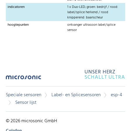
indicatoren
1 x Duo-LED; groen: bedrijf / rood:
label/splice herkend / rood
knipperend: baanscheur
hoogtepunten
ontvanger ultrasoon label/splice
sensor
UNSER HERZ
SCHALLT ULTRA
Speciale sensoren
Label- en Splicesensoren
esp-4
Sensor lijst
© 2026 microsonic GmbH
Colofon