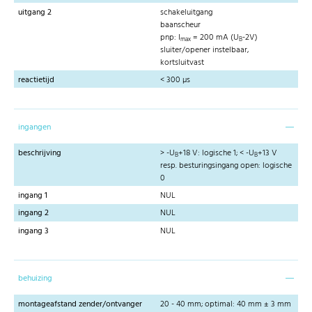
uitgang 2
schakeluitgang
baanscheur
pnp: I
= 200 mA (U
-2V)
max
B
sluiter/opener instelbaar,
kortsluitvast
reactietijd
< 300 µs
ingangen
beschrijving
> -U
+18 V: logische 1; < -U
+13 V
B
B
resp. besturingsingang open: logische
0
ingang 1
NUL
ingang 2
NUL
ingang 3
NUL
behuizing
montageafstand zender/ontvanger
20 - 40 mm; optimal: 40 mm ± 3 mm