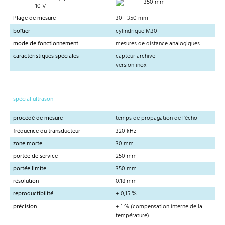
350 mm
10 V
Plage de mesure
30 - 350 mm
boîtier
cylindrique M30
mode de fonctionnement
mesures de distance analogiques
caractéristiques spéciales
capteur archive
version inox
spécial ultrason
procédé de mesure
temps de propagation de l'écho
fréquence du transducteur
320 kHz
zone morte
30 mm
portée de service
250 mm
portée limite
350 mm
résolution
0,18 mm
reproductibilité
± 0,15 %
précision
± 1 % (compensation interne de la
température)