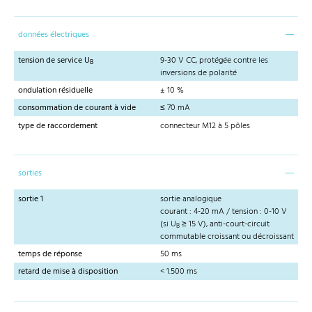
données électriques
tension de service U
9-30 V CC, protégée contre les
B
inversions de polarité
ondulation résiduelle
± 10 %
consommation de courant à vide
≤ 70 mA
type de raccordement
connecteur M12 à 5 pôles
sorties
sortie 1
sortie analogique
courant : 4-20 mA / tension : 0-10 V
(si U
≥ 15 V), anti-court-circuit
B
commutable croissant ou décroissant
temps de réponse
50 ms
retard de mise à disposition
< 1.500 ms