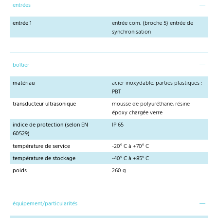
entrées
entrée 1
entrée com. (broche 5) entrée de
synchronisation
boîtier
matériau
acier inoxydable, parties plastiques :
PBT
transducteur ultrasonique
mousse de polyuréthane, résine
époxy chargée verre
indice de protection (selon EN
IP 65
60529)
température de service
-20° C à +70° C
température de stockage
-40° C à +85° C
poids
260 g
équipement/particularités