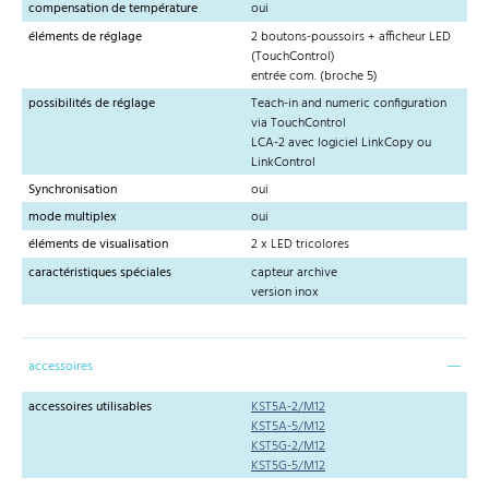
compensation de température
oui
éléments de réglage
2 boutons-poussoirs + afficheur LED
(TouchControl)
entrée com. (broche 5)
possibilités de réglage
Teach-in and numeric configuration
via TouchControl
LCA-2 avec logiciel LinkCopy ou
LinkControl
Synchronisation
oui
mode multiplex
oui
éléments de visualisation
2 x LED tricolores
caractéristiques spéciales
capteur archive
version inox
accessoires
accessoires utilisables
KST5A-2/M12
KST5A-5/M12
KST5G-2/M12
KST5G-5/M12