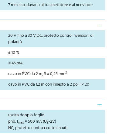
7 mm risp. davanti al trasmettitore e al ricevitore
20 V fino a 30 V DC, protetto contro inversioni di
polarità
± 10 %
≤ 45 mA
2
cavo in PVC da 2 m, 5 x 0,25 mm
cavo in PVC da 1,2 m con innesto a 2 poli IP 20
uscita doppio foglio
pnp: I
= 500 mA (U
-2V)
max
B
NC, protetto contro i cortocircuiti