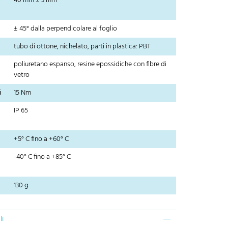
40 mm ± 3 mm
± 45° dalla perpendicolare al foglio
tubo di ottone, nichelato, parti in plastica: PBT
poliuretano espanso, resine epossidiche con fibre di
vetro
i
15 Nm
IP 65
+5° C fino a +60° C
-40° C fino a +85° C
130 g
li