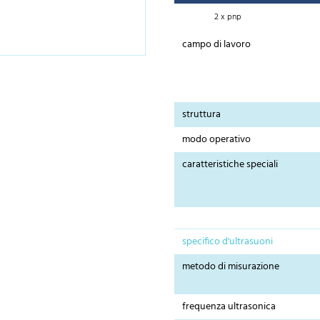
2 x pnp
campo di lavoro
struttura
modo operativo
caratteristiche speciali
specifico d'ultrasuoni
metodo di misurazione
frequenza ultrasonica