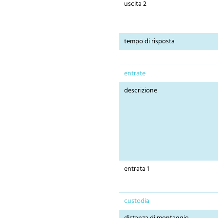
uscita 2
tempo di risposta
entrate
descrizione
entrata 1
custodia