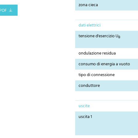
zona cieca
PDF
dati elettrici
tensione d'esercizio U
B
ondulazione residua
consumo di energia a vuoto
tipo di connessione
conduttore
uscite
uscita 1