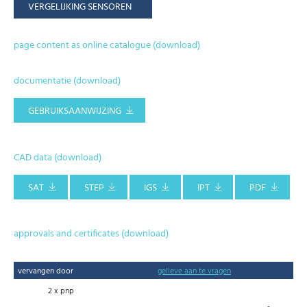
VERGELIJKING SENSOREN
page content as online catalogue (download)
documentatie (download)
GEBRUIKSAANWIJZING
CAD data (download)
SAT
STEP
IGS
IPT
PDF
approvals and certificates (download)
vervangen door
gelieve aan te vragen
2 x pnp