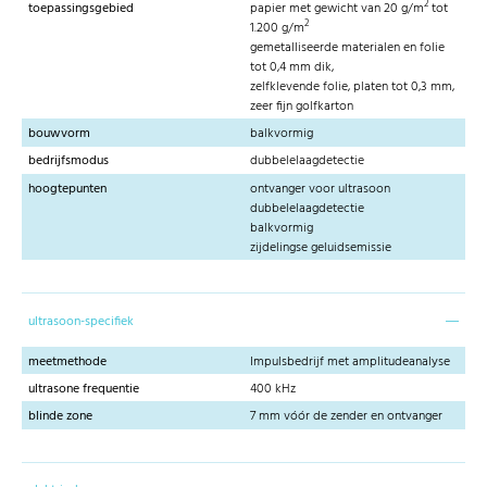
2
toepassingsgebied
papier met gewicht van 20 g/m
tot
2
1.200 g/m
gemetalliseerde materialen en folie
tot 0,4 mm dik,
zelfklevende folie, platen tot 0,3 mm,
zeer fijn golfkarton
bouwvorm
balkvormig
bedrijfsmodus
dubbelelaagdetectie
hoogtepunten
ontvanger voor ultrasoon
dubbelelaagdetectie
balkvormig
zijdelingse geluidsemissie
ultrasoon-specifiek
meetmethode
Impulsbedrijf met amplitudeanalyse
ultrasone frequentie
400 kHz
blinde zone
7 mm vóór de zender en ontvanger