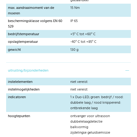
glasaandeel
max. aandraaimoment van de
15 Nm
moeren
beschermingsklasse volgens EN 60
IP 65
529
bedrijfstemperatuur
+5° C tot +60° C
opslagtemperatuur
-40° C tot +85° C
gewicht
130 g
uitrusting/bijzonderheden
instelelementen
niet vereist
instelmogelijkheden
niet vereist
indicatoren
1 x Duo-LED; groen: bedrijf / rood:
dubbele laag / rood knipperend:
ontbrekende laag
hoogtepunten
ontvanger voor ultrasoon
dubbelelaagdetectie
balkvormig
zijdelingse geluidsemissie