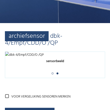
archiefsensor
dbk-
4/Empf/CDD/O /QP
sensorbeeld
VOOR VERGELIJKING SENSOREN MERKEN