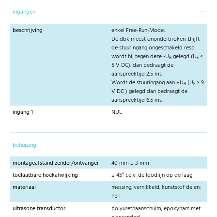
ingangen
beschrijving
enkel Free-Run-Mode:
De dbk meest ononderbroken. Blijft
de stuuringang ongeschakeld resp.
wordt hij tegen deze -U
gelegd (U
<
B
E
5 V DC), dan bedraagt de
aanspreektijd 2,5 ms.
Wordt de stuuringang aan +U
(U
> 9
B
E
V DC ) gelegd dan bedraagt de
aanspreektijd 6,5 ms.
ingang 1
NUL
behuizing
montageafstand zender/ontvanger
40 mm ± 3 mm
toelaatbare hoekafwijking
± 45° t.o.v. de loodlijn op de laag
materiaal
messing, vernikkeld, kunststof delen:
PBT
ultrasone transductor
polyurethaanschuim, epoxyhars met