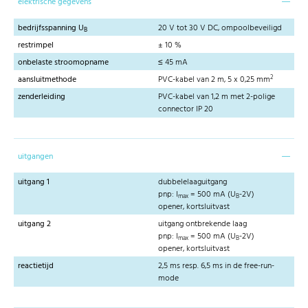
elektrische gegevens
bedrijfsspanning U
20 V tot 30 V DC, ompoolbeveiligd
B
restrimpel
± 10 %
onbelaste stroomopname
≤ 45 mA
2
aansluitmethode
PVC-kabel van 2 m, 5 x 0,25 mm
zenderleiding
PVC-kabel van 1,2 m met 2-polige
connector IP 20
uitgangen
uitgang 1
dubbelelaaguitgang
pnp: I
= 500 mA (U
-2V)
max
B
opener, kortsluitvast
uitgang 2
uitgang ontbrekende laag
pnp: I
= 500 mA (U
-2V)
max
B
opener, kortsluitvast
reactietijd
2,5 ms resp. 6,5 ms in de free-run-
mode