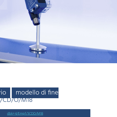
vio
modello di fine
f/CD/O/M18
dbk+4/Empf/3CDD/M18