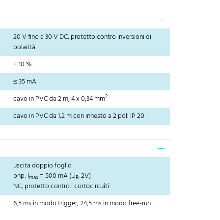
20 V fino a 30 V DC, protetto contro inversioni di
polarità
± 10 %
≤ 35 mA
2
cavo in PVC da 2 m, 4 x 0,34 mm
cavo in PVC da 1,2 m con innesto a 2 poli IP 20
uscita doppio foglio
pnp: I
= 500 mA (U
-2V)
max
B
NC, protetto contro i cortocircuiti
6,5 ms in modo trigger, 24,5 ms in modo free-run