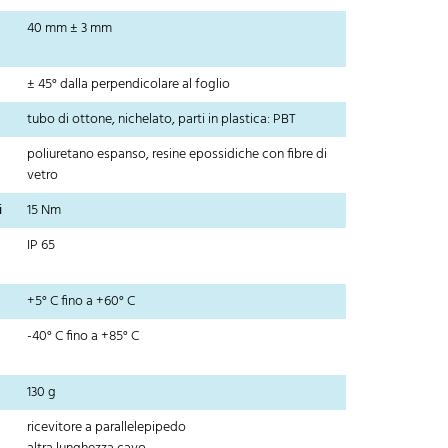
40 mm ± 3 mm
± 45° dalla perpendicolare al foglio
tubo di ottone, nichelato, parti in plastica: PBT
poliuretano espanso, resine epossidiche con fibre di
vetro
i
15 Nm
IP 65
+5° C fino a +60° C
-40° C fino a +85° C
130 g
ricevitore a parallelepipedo