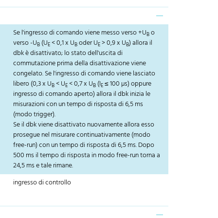
Se l'ingresso di comando viene messo verso +U
o
B
verso -U
(U
< 0,1 x U
oder U
> 0,9 x U
) allora il
B
E
B
E
B
dbk è disattivato; lo stato dell'uscita di
commutazione prima della disattivazione viene
congelato. Se l'ingresso di comando viene lasciato
libero (0,3 x U
< U
< 0,7 x U
(I
≤ 100 µs) oppure
B
E
B
E
ingresso di comando aperto) allora il dbk inizia le
misurazioni con un tempo di risposta di 6,5 ms
(modo trigger).
Se il dbk viene disattivato nuovamente allora esso
prosegue nel misurare continuativamente (modo
free-run) con un tempo di risposta di 6,5 ms. Dopo
500 ms il tempo di risposta in modo free-run torna a
24,5 ms e tale rimane.
ingresso di controllo