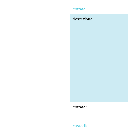
entrate
descrizione
entrata 1
custodia