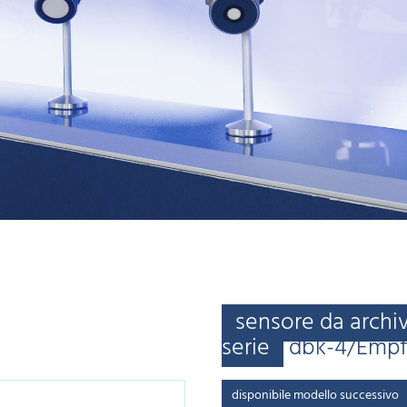
sensore da archi
serie
dbk-4/Emp
disponibile modello successivo