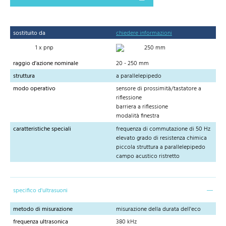
sostituito da
chiedere informazioni
1 x pnp
250 mm
raggio d'azione nominale
20 - 250 mm
struttura
a parallelepipedo
modo operativo
sensore di prossimità/tastatore a
riflessione
barriera a riflessione
modalità finestra
caratteristiche speciali
frequenza di commutazione di 50 Hz
elevato grado di resistenza chimica
piccola struttura a parallelepipedo
campo acustico ristretto
specifico d'ultrasuoni
metodo di misurazione
misurazione della durata dell'eco
frequenza ultrasonica
380 kHz