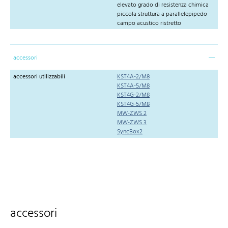
elevato grado di resistenza chimica
piccola struttura a parallelepipedo
campo acustico ristretto
accessori
accessori utilizzabili
KST4A-2/M8
KST4A-5/M8
KST4G-2/M8
KST4G-5/M8
MW-ZWS 2
MW-ZWS 3
SyncBox2
accessori