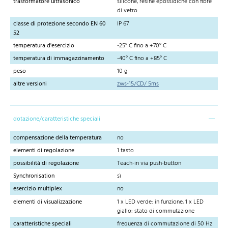
trasformatore ultrasonico
silicone, resine epossidiche con fibre
di vetro
classe di protezione secondo EN 60
IP 67
52
temperatura d'esercizio
-25° C fino a +70° C
temperatura di immagazzinamento
-40° C fino a +85° C
peso
10 g
altre versioni
zws-15/CD/ 5ms
dotazione/caratteristiche speciali
compensazione della temperatura
no
elementi di regolazione
1 tasto
possibilità di regolazione
Teach-in via push-button
Synchronisation
sì
esercizio multiplex
no
elementi di visualizzazione
1 x LED verde: in funzione, 1 x LED
giallo: stato di commutazione
caratteristiche speciali
frequenza di commutazione di 50 Hz