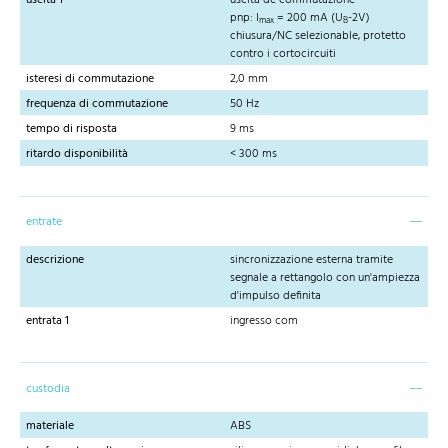
pnp: I
= 200 mA (U
-2V)
max
B
chiusura/NC selezionable, protetto
contro i cortocircuiti
isteresi di commutazione
2,0 mm
frequenza di commutazione
50 Hz
tempo di risposta
9 ms
ritardo disponibilità
< 300 ms
entrate
descrizione
sincronizzazione esterna tramite
segnale a rettangolo con un'ampiezza
d'impulso definita
entrata 1
ingresso com
custodia
materiale
ABS