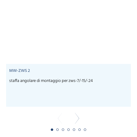
MW-ZWS 2
staffa angolare di montaggio per zws-7/-15/-24
s