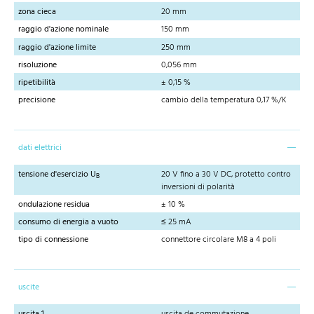
zona cieca
20 mm
raggio d'azione nominale
150 mm
raggio d'azione limite
250 mm
risoluzione
0,056 mm
ripetibilità
± 0,15 %
precisione
cambio della temperatura 0,17 %/K
dati elettrici
tensione d'esercizio U
20 V fino a 30 V DC, protetto contro
B
inversioni di polarità
ondulazione residua
± 10 %
consumo di energia a vuoto
≤ 25 mA
tipo di connessione
connettore circolare M8 a 4 poli
uscite
uscita 1
uscita de commutazione