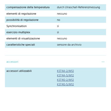
compensazione della temperatura
durch Ulraschall-Referenzmessung
elementi di regolazione
nessuno
possibilità di regolazione
no
Synchronisation
sì
esercizio multiplex
sì
elementi di visualizzazione
nessuno
caratteristiche speciali
sensore da archivio
accessori
accessori utilizzabili
KST4A-2/M12
KST4A-5/M12
KST4G-2/M12
KST4G-5/M12