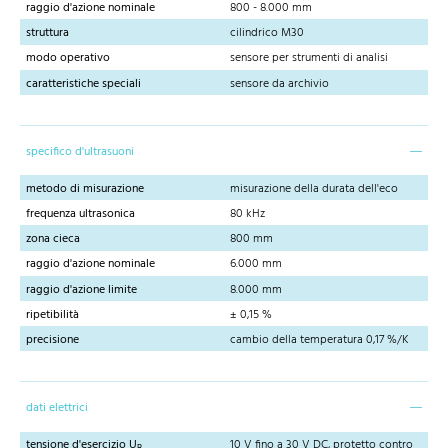
raggio d'azione nominale
800 - 8.000 mm
struttura
cilindrico M30
modo operativo
sensore per strumenti di analisi
caratteristiche speciali
sensore da archivio
specifico d'ultrasuoni
metodo di misurazione
misurazione della durata dell'eco
frequenza ultrasonica
80 kHz
zona cieca
800 mm
raggio d'azione nominale
6.000 mm
raggio d'azione limite
8.000 mm
ripetibilità
± 0,15 %
precisione
cambio della temperatura 0,17 %/K
dati elettrici
tensione d'esercizio U
10 V fino a 30 V DC, protetto contro