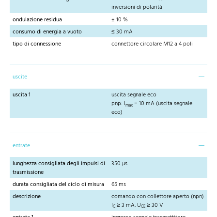
B
inversioni di polarità
ondulazione residua
± 10 %
consumo di energia a vuoto
≤ 30 mA
tipo di connessione
connettore circolare M12 a 4 poli
uscite
uscita 1
uscita segnale eco
pnp: I
= 10 mA (uscita segnale
max
eco)
entrate
lunghezza consigliata degli impulsi di
350 µs
trasmissione
durata consigliata del ciclo di misura
65 ms
descrizione
comando con collettore aperto (npn)
I
≥ 3 mA, U
≥ 30 V
C
CE