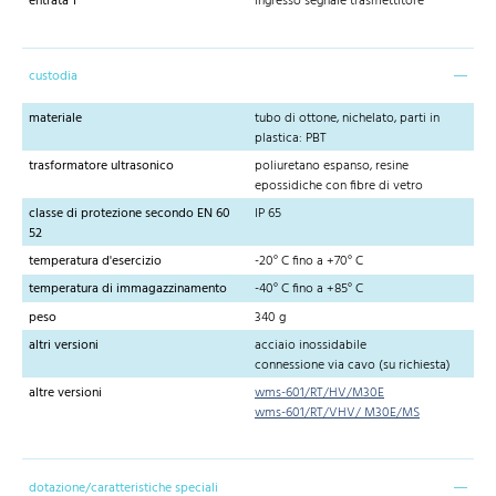
entrata 1
ingresso segnale trasmettitore
custodia
materiale
tubo di ottone, nichelato, parti in
plastica: PBT
trasformatore ultrasonico
poliuretano espanso, resine
epossidiche con fibre di vetro
classe di protezione secondo EN 60
IP 65
52
temperatura d'esercizio
-20° C fino a +70° C
temperatura di immagazzinamento
-40° C fino a +85° C
peso
340 g
altri versioni
acciaio inossidabile
connessione via cavo (su richiesta)
altre versioni
wms-601/RT/HV/M30E
wms-601/RT/VHV/ M30E/MS
dotazione/caratteristiche speciali