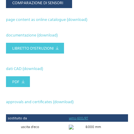
COMPARAZIONE DI SENSORI
page content as online catalogue (download)
documentazione (download)
LIBRETTO D'ISTRUZIONI
dati CAD (download)
PDF
approvals and certificates (download)
sostituito da
wms-600/RT
uscita d'eco
8.000 mm