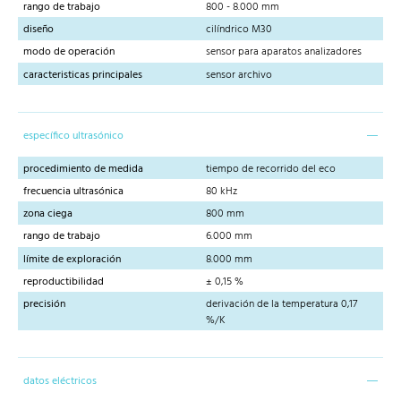
rango de trabajo
800 - 8.000 mm
diseño
cilíndrico M30
modo de operación
sensor para aparatos analizadores
caracteristicas principales
sensor archivo
específico ultrasónico
procedimiento de medida
tiempo de recorrido del eco
frecuencia ultrasónica
80 kHz
zona ciega
800 mm
rango de trabajo
6.000 mm
límite de exploración
8.000 mm
reproductibilidad
± 0,15 %
precisión
derivación de la temperatura 0,17
%/K
datos eléctricos