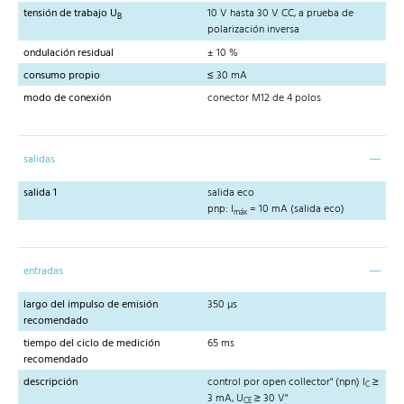
tensión de trabajo U
10 V hasta 30 V CC, a prueba de
B
polarización inversa
ondulación residual
± 10 %
consumo propio
≤ 30 mA
modo de conexión
conector M12 de 4 polos
salidas
salida 1
salida eco
pnp: I
= 10 mA (salida eco)
máx
entradas
largo del impulso de emisión
350 µs
recomendado
tiempo del ciclo de medición
65 ms
recomendado
descripción
control por open collector" (npn) I
≥
C
3 mA, U
≥ 30 V"
CE