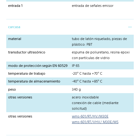
entrada 1
entrada de señales emisor
carcasa
material
tubo de latón niquelado, piezas de
plástico: PBT
transductor ultrasónico
espuma de poliuretano, resina epoxi
con partículas de vidrio
modo de protección según EN 60529
IP 65
temperatura de trabajo
-20° C hasta +70° C
temperatura de almacenamiento
-40° C hasta +85° C
peso
340 g
otras versiones
acero inoxidable
conexión de cable (mediante
solicitud)
otras versiones
wms-601/RT/HV/M30E
wms-601/RT/VHV/ M30E/MS