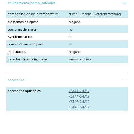
equipamiento/particularidades
compensación de la temperatura
durch Ulraschall-Referenzmessung
elementos de ajuste
ninguno
opciones de ajuste
no
Synchronisation
sí
operación en multiplex
sí
indicadores
ninguno
caracteristicas principales
sensor archivo
accesorios
accesorios aplicables
KST4A-2/M12
KST4A-5/M12
KST4G-2/M12
KST4G-5/M12