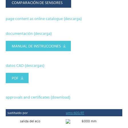
COMPARACIÓN DE SENSORES
page content as online catalogue (descarga)
documentación (descarga)
MANUAL DE INSTRUCCIONES
datos CAD (descargas)
PDF
approvals and certificates (download)
sustituido por
wms-600/RT
salida del eco
8.000 mm