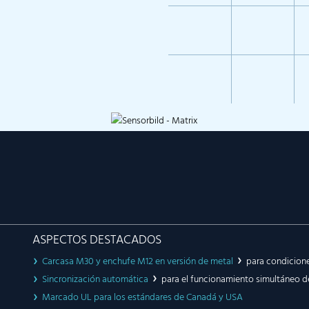
ASPECTOS DESTACADOS
Carcasa M30 y enchufe M12 en versión de metal
para condicion
Sincronización automática
para el funcionamiento simultáneo d
Marcado UL para los estándares de Canadá y USA