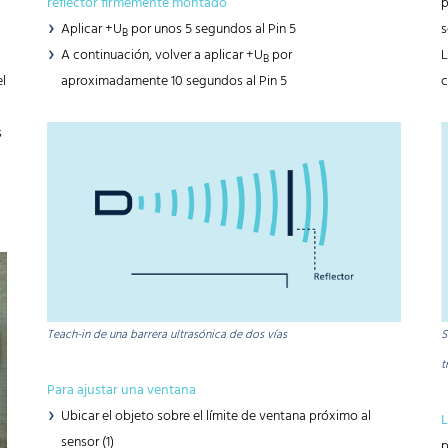
reflector firmemente montado
p
Aplicar +U
por unos 5 segundos al Pin 5
s
B
A continuación, volver a aplicar +U
por
L
B
l
aproximadamente 10 segundos al Pin 5
c
s
Teach-in de una barrera ultrasónica de dos vías
S
t
Para ajustar una ventana
Ubicar el objeto sobre el límite de ventana próximo al
L
sensor (1)
p