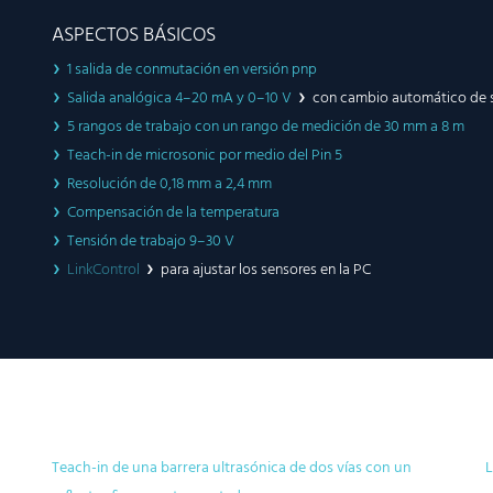
ASPECTOS BÁSICOS
1 salida de conmutación en versión pnp
Salida analógica 4–20 mA y 0–10 V
con cambio automático de sa
5 rangos de trabajo con un rango de medición de 30 mm a 8 m
Teach-in de microsonic por medio del Pin 5
Resolución de 0,18 mm a 2,4 mm
Compensación de la temperatura
Tensión de trabajo 9–30 V
LinkControl
para ajustar los sensores en la PC
Teach-in de una barrera ultrasónica de dos vías con un
L