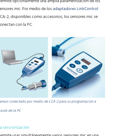
ermite opcionalmente una amplia parametrización de los
ensores mic. Por medio de los
adaptadores LinkControl
CA-2, disponibles como accesorios, los sensores mic se
onectan con la PC.
ensor conectado por medio de LCA-2 para su programación a
ravés de la PC
a sincronización
ermite usar simultáneamente varios sensores mic en una