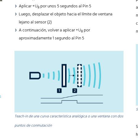
Aplicar +U
por unos 5 segundos al Pin 5
a
B
Luego, desplazar el objeto hacia el límite de ventana
m
lejano al sensor (2)
c
A continuación, volver a aplicar +U
por
m
B
aproximadamente 1 segundo al Pin 5
s
S
Teach-in de una curva característica analógica o una ventana con dos
puntos de conmutación
S
h