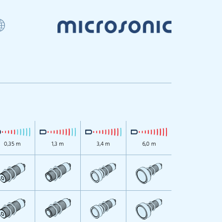
0,35 m
1,3 m
3,4 m
6,0 m