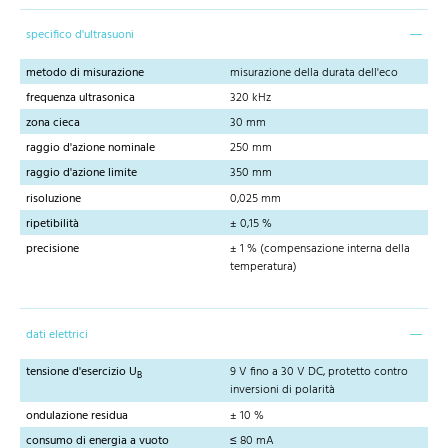
specifico d'ultrasuoni
metodo di misurazione
misurazione della durata dell'eco
frequenza ultrasonica
320 kHz
zona cieca
30 mm
raggio d'azione nominale
250 mm
raggio d'azione limite
350 mm
risoluzione
0,025 mm
ripetibilità
± 0,15 %
precisione
± 1 % (compensazione interna della
temperatura)
dati elettrici
tensione d'esercizio U
9 V fino a 30 V DC, protetto contro
B
inversioni di polarità
ondulazione residua
± 10 %
consumo di energia a vuoto
≤ 80 mA