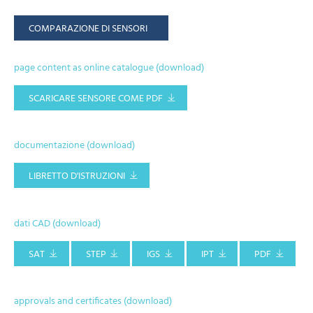
COMPARAZIONE DI SENSORI
page content as online catalogue (download)
SCARICARE SENSORE COME PDF
documentazione (download)
LIBRETTO D'ISTRUZIONI
dati CAD (download)
SAT
STEP
IGS
IPT
PDF
approvals and certificates (download)