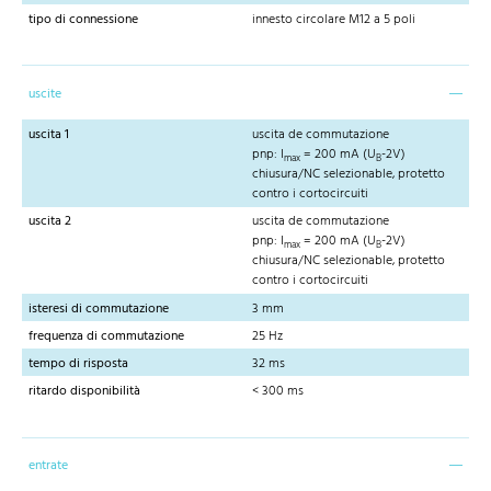
tipo di connessione
innesto circolare M12 a 5 poli
uscite
uscita 1
uscita de commutazione
pnp: I
= 200 mA (U
-2V)
max
B
chiusura/NC selezionable, protetto
contro i cortocircuiti
uscita 2
uscita de commutazione
pnp: I
= 200 mA (U
-2V)
max
B
chiusura/NC selezionable, protetto
contro i cortocircuiti
isteresi di commutazione
3 mm
frequenza di commutazione
25 Hz
tempo di risposta
32 ms
ritardo disponibilità
< 300 ms
entrate