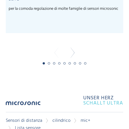
per la comoda regolazione di molte famiglie di sensori microsonic
S
m
-
UNSER HERZ
SCHALLT ULTRA
Sensori di distanza
cilindrico
mic+
Lista sensore