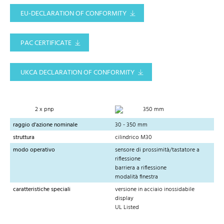
EU-DECLARATION OF CONFORMITY
PAC CERTIFICATE
UKCA DECLARATION OF CONFORMITY
2 x pnp
350 mm
raggio d'azione nominale
30 - 350 mm
struttura
cilindrico M30
modo operativo
sensore di prossimità/tastatore a
riflessione
barriera a riflessione
modalità finestra
caratteristiche speciali
versione in acciaio inossidabile
display
UL Listed