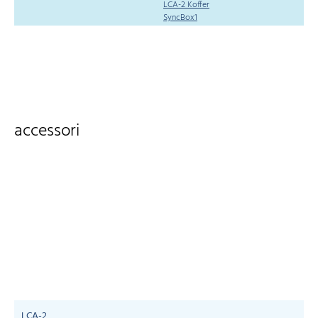
LCA-2 Koffer
SyncBox1
accessori
LCA-2