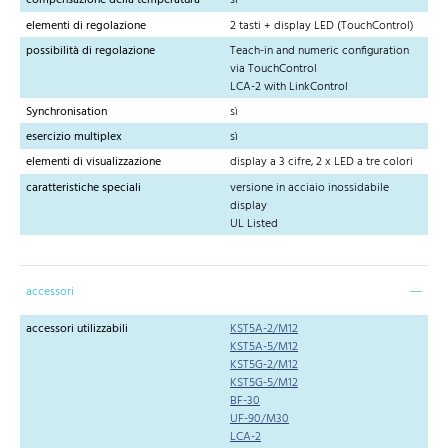
compensazione della temperatura
sì
elementi di regolazione
2 tasti + display LED (TouchControl)
possibilità di regolazione
Teach-in and numeric configuration
via TouchControl
LCA-2 with LinkControl
Synchronisation
sì
esercizio multiplex
sì
elementi di visualizzazione
display a 3 cifre, 2 x LED a tre colori
caratteristiche speciali
versione in acciaio inossidabile
display
UL Listed
accessori
accessori utilizzabili
KST5A-2/M12
KST5A-5/M12
KST5G-2/M12
KST5G-5/M12
BF-30
UF-90/M30
LCA-2