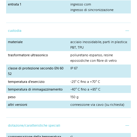
entrata 1
ingresso com
ingresso di sincronizzazione
custodia
materiale
acciaio inossidabile, parti in plastica:
PBT, TPU
trasformatore ultrasonico
poliuretano espanso, resine
epossidiche con fibre di vetro
classe di protezione secondo EN 60
IP 67
52
temperatura d'esercizio
-25° C fino a +70° C
temperatura di immagazzinamento
-40° C fino a +85° C
peso
150 g
altri versioni
connessione via cavo (su richiesta)
dotazione/caratteristiche speciali