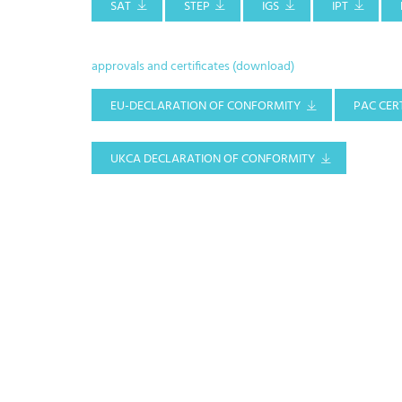
SAT
STEP
IGS
IPT
approvals and certificates (download)
EU-DECLARATION OF CONFORMITY
PAC CERT
UKCA DECLARATION OF CONFORMITY