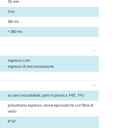
50 mm
3 Hz
180 ms
< 380 ms
ingresso com
ingresso di sincronizzazione
acciaio inossidabile, parti in plastica: PBT, TPU
poliuretano espanso, resine epossidiche con fibre di
vetro
IP 67