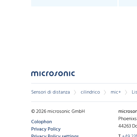
Sensori di distanza
cilindrico
mic+
Li
© 2026 microsonic GmbH
microso
Phoenixs
Colophon
44263 D
Privacy Policy
Privacy Policy settings
T
+49 231