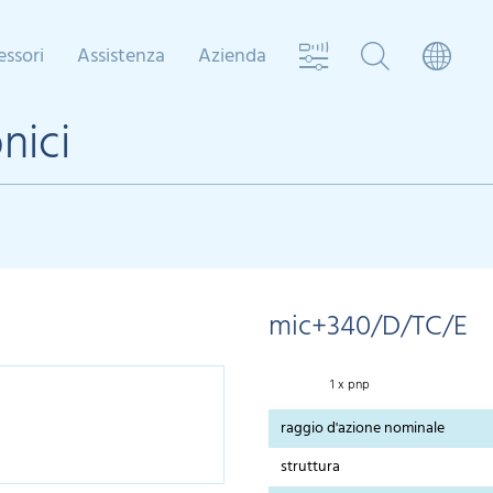
essori
Assistenza
Azienda
nici
mic+340/D/TC/E
1 x pnp
raggio d'azione nominale
struttura