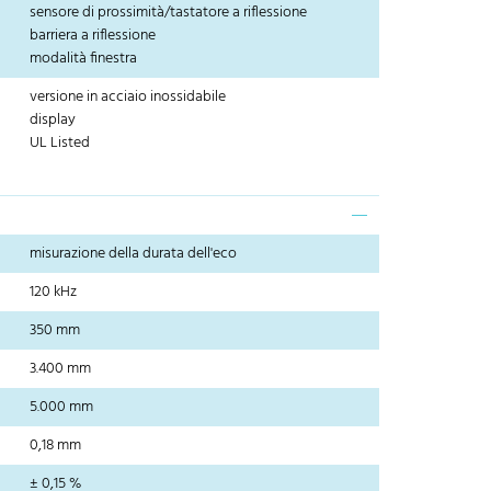
sensore di prossimità/tastatore a riflessione
barriera a riflessione
modalità finestra
versione in acciaio inossidabile
display
UL Listed
misurazione della durata dell'eco
120 kHz
350 mm
3.400 mm
5.000 mm
0,18 mm
± 0,15 %