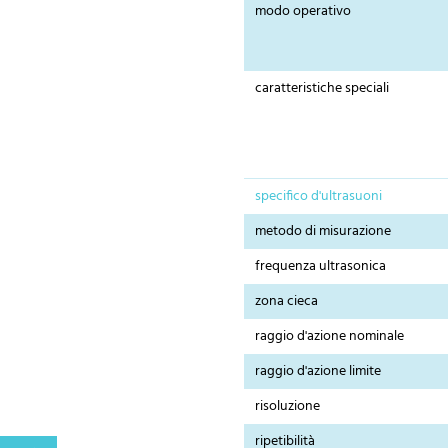
modo operativo
caratteristiche speciali
specifico d'ultrasuoni
metodo di misurazione
frequenza ultrasonica
zona cieca
raggio d'azione nominale
raggio d'azione limite
risoluzione
ripetibilità