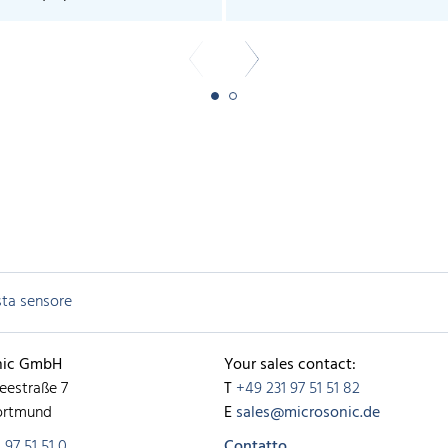
sta sensore
nic GmbH
Your sales contact:
eestraße 7
T
+49 231 97 51 51 82
ortmund
E
sales@microsonic.de
 97 51 51 0
Contatto