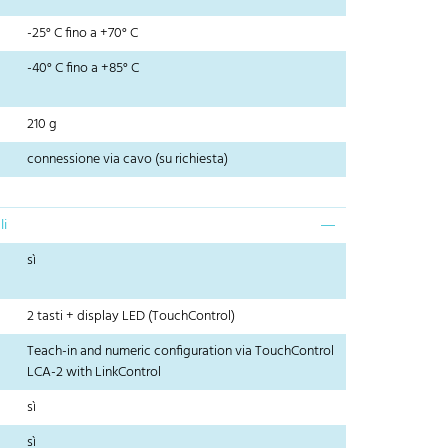
-25° C fino a +70° C
-40° C fino a +85° C
210 g
connessione via cavo (su richiesta)
li
sì
2 tasti + display LED (TouchControl)
Teach-in and numeric configuration via TouchControl
LCA-2 with LinkControl
sì
sì