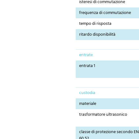
isteresi di commutazione
frequenza di commutazione
tempo di risposta
ritardo disponibilità
entrate
entrata 1
custodia
materiale
trasformatore ultrasonico
classe di protezione secondo EN
60 52