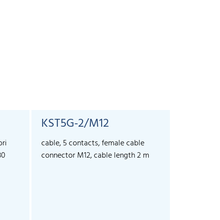
KST5G-2/M12
KST5G-
ori
cable, 5 contacts, female cable
cable, 5 co
30
connector M12, cable length 2 m
connector 