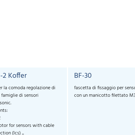
-2 Koffer
BF-30
er la comoda regolazione di
fascetta di fissaggio per sens
 famiglie di sensori
con un manicotto filettato M
sonic.
nts:
2
ptor for sensors with cable
tion (lcs) ...