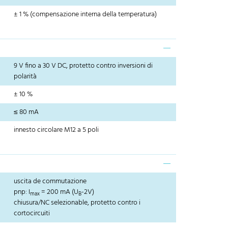
± 1 % (compensazione interna della temperatura)
9 V fino a 30 V DC, protetto contro inversioni di
polarità
± 10 %
≤ 80 mA
innesto circolare M12 a 5 poli
uscita de commutazione
pnp: I
= 200 mA (U
-2V)
max
B
chiusura/NC selezionable, protetto contro i
cortocircuiti