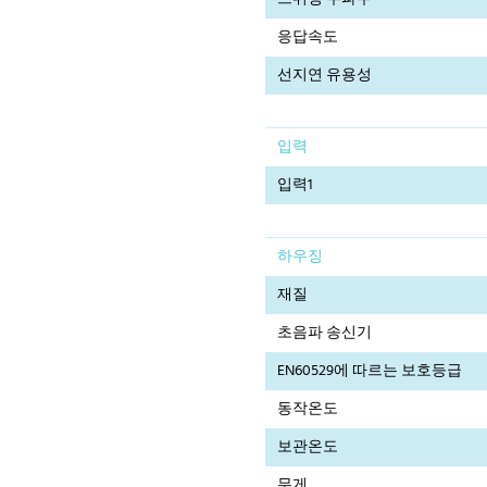
응답속도
선지연 유용성
입력
입력1
하우징
재질
초음파 송신기
EN60529에 따르는 보호등급
동작온도
보관온도
무게