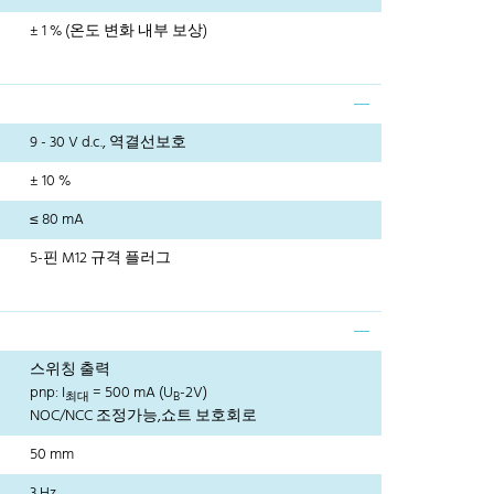
± 1 % (온도 변화 내부 보상)
9 - 30 V d.c., 역결선보호
± 10 %
≤ 80 mA
5-핀 M12 규격 플러그
스위칭 출력
pnp: I
= 500 mA (U
-2V)
최대
B
NOC/NCC 조정가능,쇼트 보호회로
50 mm
3 Hz