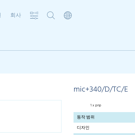
원
회사
mic+340/D/TC/E
1 x pnp
동작 범위
디자인