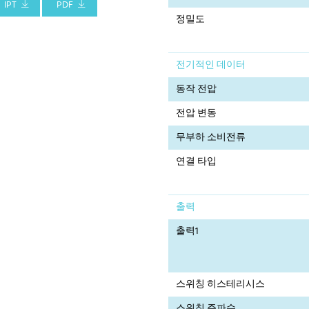
IPT
PDF
정밀도
전기적인 데이터
동작 전압
전압 변동
무부하 소비전류
연결 타입
출력
출력1
스위칭 히스테리시스
스위칭 주파수