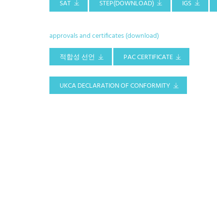
SAT
STEP(DOWNLOAD)
IGS
approvals and certificates (download)
적합성 선언
PAC CERTIFICATE
UKCA DECLARATION OF CONFORMITY