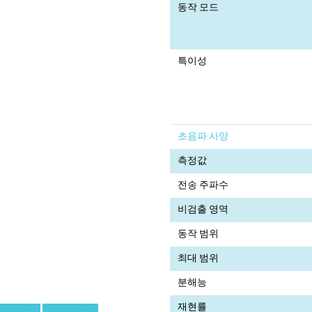
동작 모드
특이성
초음파 사양
측정값
전송 주파수
비검출 영역
동작 범위
최대 범위
분해능
재현률