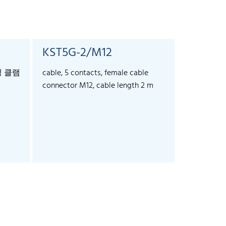
KST5G-2/M12
KST5G-
정 클램
cable, 5 contacts, female cable
cable, 5 co
connector M12, cable length 2 m
connector 