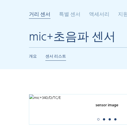
거리 센서
특별 센서
액세서리
지
mic+초음파 센서
개요
센서 리스트
sensor image