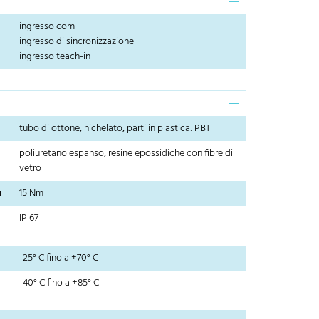
ingresso com
ingresso di sincronizzazione
ingresso teach-in
tubo di ottone, nichelato, parti in plastica: PBT
poliuretano espanso, resine epossidiche con fibre di
vetro
i
15 Nm
IP 67
-25° C fino a +70° C
-40° C fino a +85° C