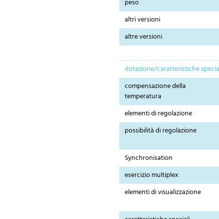
peso
altri versioni
altre versioni
dotazione/caratteristiche specia
compensazione della
temperatura
elementi di regolazione
possibilità di regolazione
Synchronisation
esercizio multiplex
elementi di visualizzazione