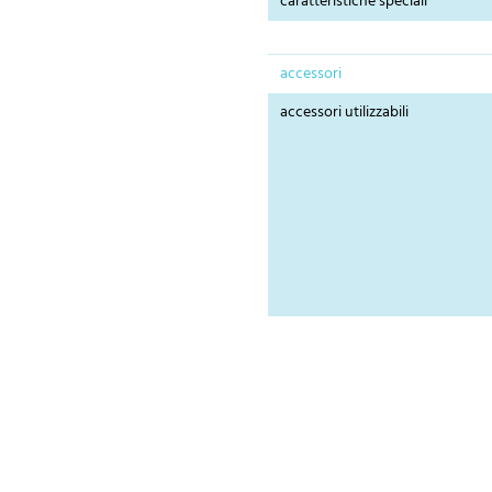
caratteristiche speciali
accessori
accessori utilizzabili