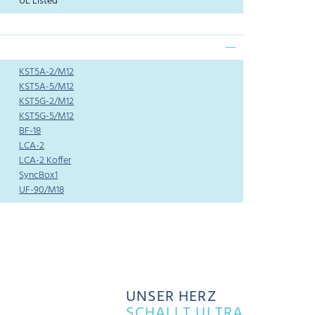
UL Listed
KST5A-2/M12
KST5A-5/M12
KST5G-2/M12
KST5G-5/M12
BF-18
LCA-2
LCA-2 Koffer
SyncBox1
UF-90/M18
UNSER HERZ
SCHALLT ULTRA