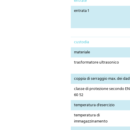
entrate
entrata 1
custodia
materiale
trasformatore ultrasonico
coppia di serraggio max. dei dad
classe di protezione secondo EN
60 52
temperatura d'esercizio
temperatura di
immagazzinamento