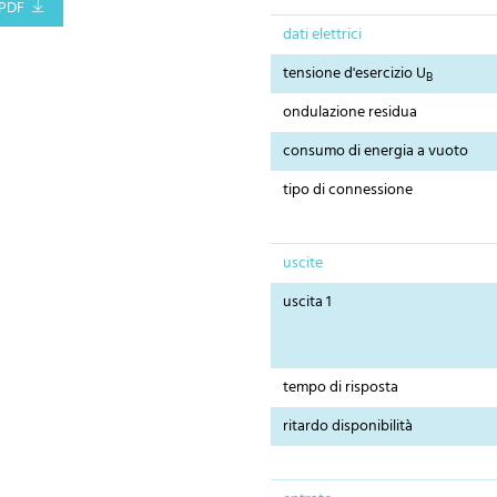
PDF
dati elettrici
tensione d'esercizio U
B
ondulazione residua
consumo di energia a vuoto
tipo di connessione
uscite
uscita 1
tempo di risposta
ritardo disponibilità