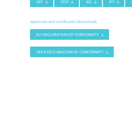
SAT
STEP
IGS
IPT
approvals and certificates (download)
EU-DECLARATION OF CONFORMITY
UKCA DECLARATION OF CONFORMITY