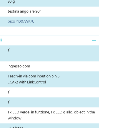
30 g
testina angolare 90°
pico+100/WK/U
li
sì
ingresso com
Teach-in via com input on pin 5
LCA-2 with LinkControl
sì
sì
1 x LED verde: in funzione, 1 x LED giallo: object in the
window