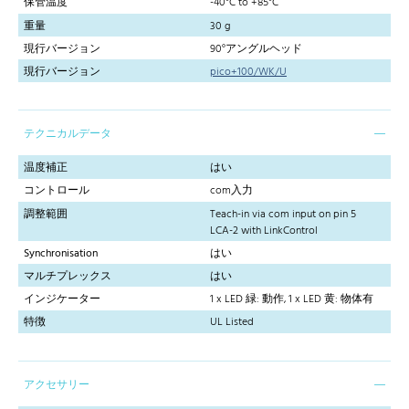
保管温度
-40°C to +85°C
重量
30 g
現行バージョン
90°アングルヘッド
現行バージョン
pico+100/WK/U
テクニカルデータ
温度補正
はい
コントロール
com入力
調整範囲
Teach-in via com input on pin 5
LCA-2 with LinkControl
Synchronisation
はい
マルチプレックス
はい
インジケーター
1 x LED 緑: 動作, 1 x LED 黄: 物体有
特徴
UL Listed
アクセサリー