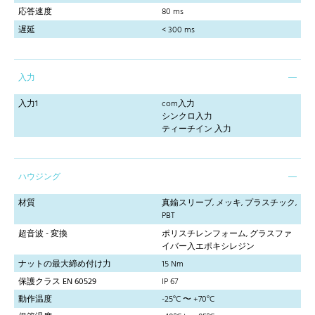
応答速度
80 ms
遅延
< 300 ms
入力
入力1
com入力
シンクロ入力
ティーチイン 入力
ハウジング
材質
真鍮スリーブ, メッキ, プラスチック,
PBT
超音波 - 変換
ポリスチレンフォーム, グラスファ
イバー入エポキシレジン
ナットの最大締め付け力
15 Nm
保護クラス EN 60529
IP 67
動作温度
-25°C 〜 +70°C