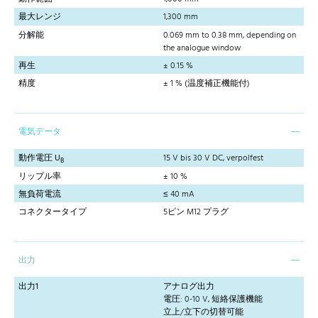
最大レンジ
1,300 mm
分解能
0.069 mm to 0.38 mm, depending on
the analogue window
再生
± 0.15 %
精度
± 1 % (温度補正機能付)
電気データ
動作電圧 U
15 V bis 30 V DC, verpolfest
B
リップル率
± 10 %
無負荷電流
≤ 40 mA
コネクタータイプ
5ピン M12 プラグ
出力
出力1
アナログ出力
電圧: 0-10 V, 短絡保護機能
立上/立下の切替可能