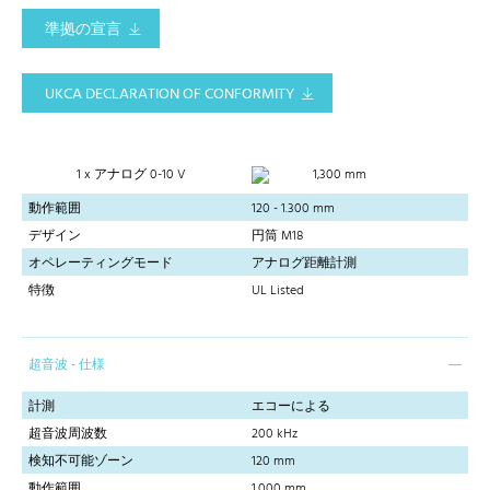
準拠の宣言
UKCA DECLARATION OF CONFORMITY
1 x アナログ 0-10 V
1,300 mm
動作範囲
120 - 1.300 mm
デザイン
円筒 M18
オペレーティングモード
アナログ距離計測
特徴
UL Listed
超音波 - 仕様
計測
エコーによる
超音波周波数
200 kHz
検知不可能ゾーン
120 mm
動作範囲
1,000 mm