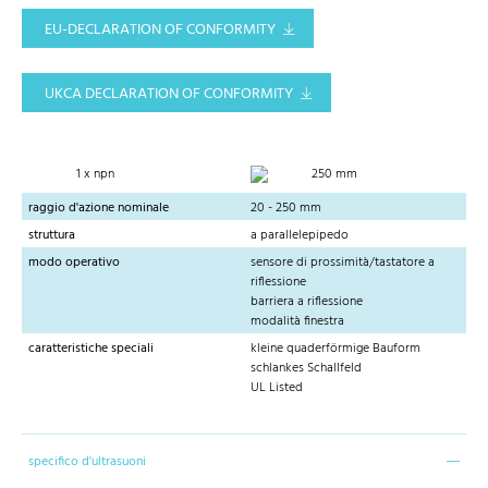
EU-DECLARATION OF CONFORMITY
UKCA DECLARATION OF CONFORMITY
1 x npn
250 mm
raggio d'azione nominale
20 - 250 mm
struttura
a parallelepipedo
modo operativo
sensore di prossimità/tastatore a
riflessione
barriera a riflessione
modalità finestra
caratteristiche speciali
kleine quaderförmige Bauform
schlankes Schallfeld
UL Listed
specifico d'ultrasuoni