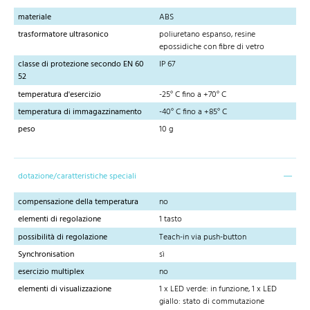
materiale
ABS
trasformatore ultrasonico
poliuretano espanso, resine
epossidiche con fibre di vetro
classe di protezione secondo EN 60
IP 67
52
temperatura d'esercizio
-25° C fino a +70° C
temperatura di immagazzinamento
-40° C fino a +85° C
peso
10 g
dotazione/caratteristiche speciali
compensazione della temperatura
no
elementi di regolazione
1 tasto
possibilità di regolazione
Teach-in via push-button
Synchronisation
sì
esercizio multiplex
no
elementi di visualizzazione
1 x LED verde: in funzione, 1 x LED
giallo: stato di commutazione