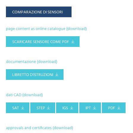
COMPARAZIONE DI SENSORI
page content as online catalogue (download)
SCARICARE SENSORE COME PDF
documentazione (download)
LIBRETTO D'ISTRUZIONI
dati CAD (download)
SAT
STEP
IGS
IPT
PDF
approvals and certificates (download)