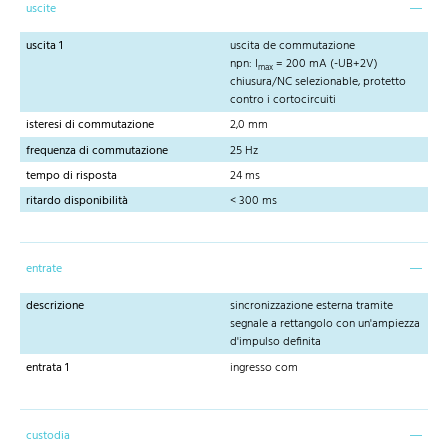
uscite
uscita 1
uscita de commutazione
npn: I
= 200 mA (-UB+2V)
max
chiusura/NC selezionable, protetto
contro i cortocircuiti
isteresi di commutazione
2,0 mm
frequenza di commutazione
25 Hz
tempo di risposta
24 ms
ritardo disponibilità
< 300 ms
entrate
descrizione
sincronizzazione esterna tramite
segnale a rettangolo con un'ampiezza
d'impulso definita
entrata 1
ingresso com
custodia