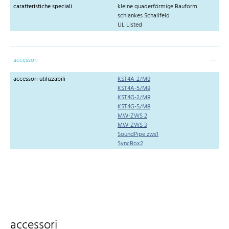
caratteristiche speciali
kleine quaderförmige Bauform
schlankes Schallfeld
UL Listed
accessori
accessori utilizzabili
KST4A-2/M8
KST4A-5/M8
KST4G-2/M8
KST4G-5/M8
MW-ZWS 2
MW-ZWS 3
SoundPipe zws1
SyncBox2
accessori