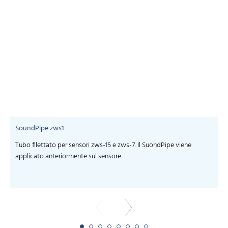
SoundPipe zws1
Tubo filettato per sensori zws-15 e zws-7. Il SuondPipe viene
s
applicato anteriormente sul sensore.