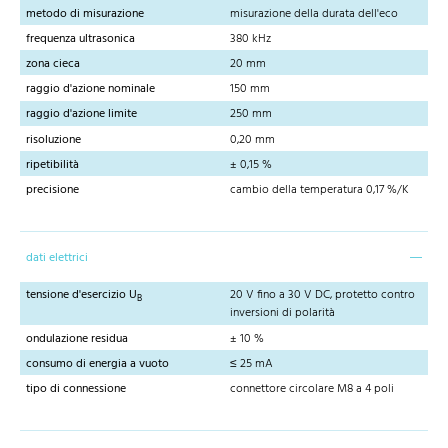
metodo di misurazione
misurazione della durata dell'eco
frequenza ultrasonica
380 kHz
zona cieca
20 mm
raggio d'azione nominale
150 mm
raggio d'azione limite
250 mm
risoluzione
0,20 mm
ripetibilità
± 0,15 %
precisione
cambio della temperatura 0,17 %/K
dati elettrici
tensione d'esercizio U
20 V fino a 30 V DC, protetto contro
B
inversioni di polarità
ondulazione residua
± 10 %
consumo di energia a vuoto
≤ 25 mA
tipo di connessione
connettore circolare M8 a 4 poli