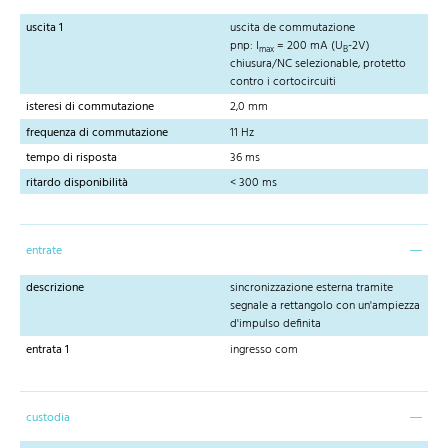
uscita 1
uscita de commutazione
pnp: I
= 200 mA (U
-2V)
max
B
chiusura/NC selezionable, protetto
contro i cortocircuiti
isteresi di commutazione
2,0 mm
frequenza di commutazione
11 Hz
tempo di risposta
36 ms
ritardo disponibilità
< 300 ms
entrate
descrizione
sincronizzazione esterna tramite
segnale a rettangolo con un'ampiezza
d'impulso definita
entrata 1
ingresso com
custodia