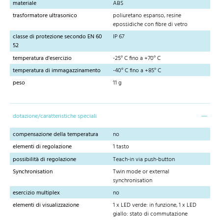
materiale
ABS
trasformatore ultrasonico
poliuretano espanso, resine
epossidiche con fibre di vetro
classe di protezione secondo EN 60
IP 67
52
temperatura d'esercizio
-25° C fino a +70° C
temperatura di immagazzinamento
-40° C fino a +85° C
peso
11 g
dotazione/caratteristiche speciali
compensazione della temperatura
no
elementi di regolazione
1 tasto
possibilità di regolazione
Teach-in via push-button
Synchronisation
Twin mode or external
synchronisation
esercizio multiplex
no
elementi di visualizzazione
1 x LED verde: in funzione, 1 x LED
giallo: stato di commutazione