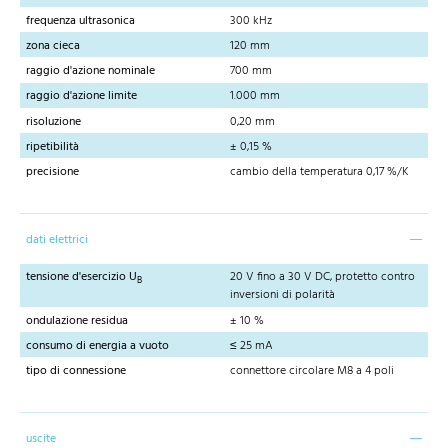
frequenza ultrasonica
300 kHz
zona cieca
120 mm
raggio d'azione nominale
700 mm
raggio d'azione limite
1.000 mm
risoluzione
0,20 mm
ripetibilità
± 0,15 %
precisione
cambio della temperatura 0,17 %/K
dati elettrici
tensione d'esercizio U
20 V fino a 30 V DC, protetto contro
B
inversioni di polarità
ondulazione residua
± 10 %
consumo di energia a vuoto
≤ 25 mA
tipo di connessione
connettore circolare M8 a 4 poli
uscite