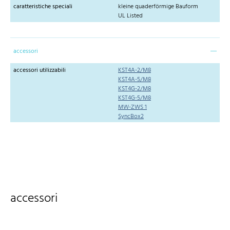
caratteristiche speciali
kleine quaderförmige Bauform
UL Listed
accessori
accessori utilizzabili
KST4A-2/M8
KST4A-5/M8
KST4G-2/M8
KST4G-5/M8
MW-ZWS 1
SyncBox2
accessori