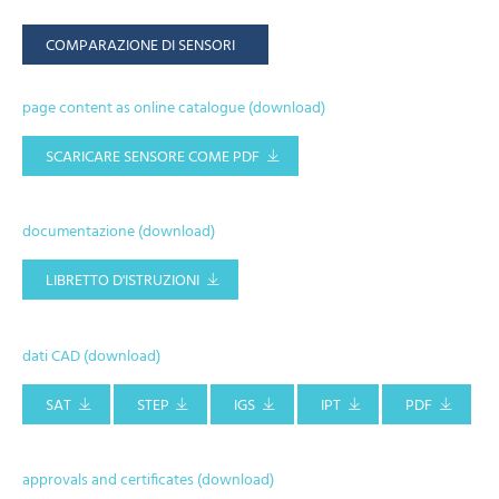
COMPARAZIONE DI SENSORI
page content as online catalogue (download)
SCARICARE SENSORE COME PDF
documentazione (download)
LIBRETTO D'ISTRUZIONI
dati CAD (download)
SAT
STEP
IGS
IPT
PDF
approvals and certificates (download)