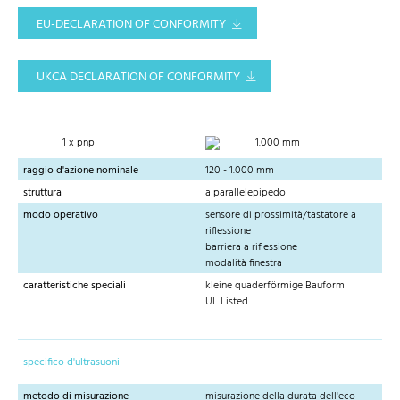
EU-DECLARATION OF CONFORMITY
UKCA DECLARATION OF CONFORMITY
1 x pnp
1.000 mm
raggio d'azione nominale
120 - 1.000 mm
struttura
a parallelepipedo
modo operativo
sensore di prossimità/tastatore a
riflessione
barriera a riflessione
modalità finestra
caratteristiche speciali
kleine quaderförmige Bauform
UL Listed
specifico d'ultrasuoni
metodo di misurazione
misurazione della durata dell'eco