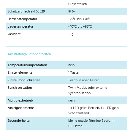
Glasanteilen
Schutzart nach EN 60529
IP 67
Betriebstemperatur
-25°C bis +70°C
Lagertemperatur
-40°C bis +85°C
Gewicht
11 g
Ausstattung/Besonderheiten
Temperaturkompensation
nein
Einstellelemente
1 Taster
Einstellmöglichkeiten
Teach-in über Taster
Synchronisation
Twin-Modus oder externe
Sychronisation
Multiplexbetrieb
nein
Anzeigeelemente
1 x LED grün: Betrieb, 1 x LED gelb:
Schaltzustand
Besonderheiten
kleine quaderförmige Bauform
UL Listed