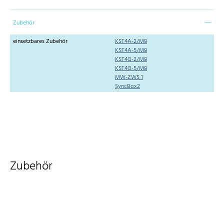
Zubehör
einsetzbares Zubehör
KST4A-2/M8
KST4A-5/M8
KST4G-2/M8
KST4G-5/M8
MW-ZWS 1
SyncBox2
Zubehör