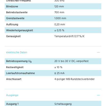
Ultraschall-Frequenz
300 kHz
Blindzone
120 mm
Betriebstastweite
700 mm
Grenztastweite
1.000 mm
Auflösung
0,20 mm
Wiederholgenauigkeit
± 0,15 %
Genauigkeit
Temperaturdrift 0,17 %/K
elektrische Daten
Betriebsspannung U
20 V bis 30 V DC, verpolfest
B
Restwelligkeit
± 10 %
Leerlaufstromaufnahme
≤ 25 mA
Anschlussart
4-poliger M8-Rundsteckverbinder
Ausgänge
Ausgang 1
Schaltausgang