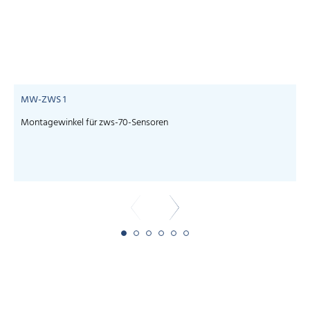
MW-ZWS 1
Montagewinkel für zws-70-Sensoren
S