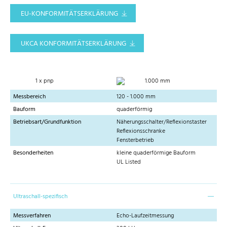
EU-KONFORMITÄTSERKLÄRUNG
UKCA KONFORMITÄTSERKLÄRUNG
1 x pnp
1.000 mm
Messbereich
120 - 1.000 mm
Bauform
quaderförmig
Betriebsart/Grundfunktion
Näherungsschalter/Reflexionstaster
Reflexionsschranke
Fensterbetrieb
Besonderheiten
kleine quaderförmige Bauform
UL Listed
Ultraschall-spezifisch
Messverfahren
Echo-Laufzeitmessung