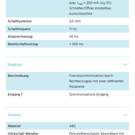
pnp: I
= 200 mA (U
-2V)
max
B
Schließer/Öffner einstellbar,
kurzschlussfest
Schalthysterese
2,0 mm
Schaltfrequenz
11 Hz
Ansprechverzug
36 ms
Bereitschaftsverzug
< 300 ms
Eingänge
Beschreibung
Fremdsynchronisation durch
Rechtecksignal mit einer definierten
Pulsbreite
Eingang 1
Synchronisations-Eingang
Gehäuse
Material
ABS
Ultraschall-Wandler
Polyurethanschaum, Epoxidharz mit