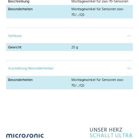
Beschreibung
Montagewinkel für zws-70-Sensoren
Besonderheiten
Montagewinkel für Sensoren zws-
70/.../QS
Gehäuse
Gewicht
25 g
Ausstattung/Besonderheiten
Besonderheiten
Montagewinkel für Sensoren zws-
70/.../QS
UNSER HERZ
SCHALLT ULTRA