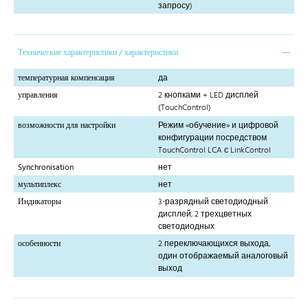
запросу)
Технические характеристики / характеристики
температурная компенсация
да
управления
2 кнопками + LED дисплей
(TouchControl)
возможности для настройки
Режим «обучение» и цифровой
конфигурации посредством
TouchControl LCA с LinkControl
Synchronisation
нет
мультиплекс
нет
Индикаторы
3-разрядный светодиодный
дисплей, 2 трехцветных
светодиодных
особенности
2 переключающихся выхода,
один отображаемый аналоговый
выход