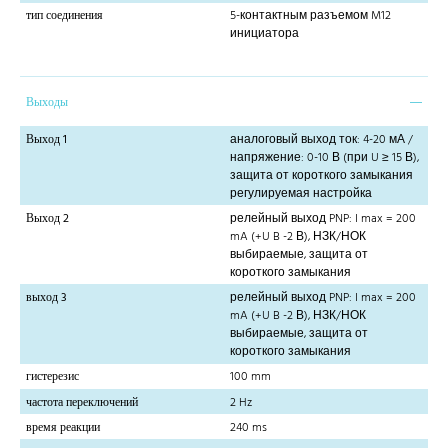
тип соединения
5-контактным разъемом M12
инициатора
Выходы
Выход 1
аналоговый выход ток: 4-20 мА /
напряжение: 0-10 В (при U ≥ 15 В),
защита от короткого замыкания
регулируемая настройка
Выход 2
релейный выход PNP: I max = 200
mA (+U B -2 В), НЗК/НОК
выбираемые, защита от
короткого замыкания
выход 3
релейный выход PNP: I max = 200
mA (+U B -2 В), НЗК/НОК
выбираемые, защита от
короткого замыкания
гистерезис
100 mm
частота переключений
2 Hz
время реакции
240 ms