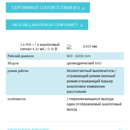
СЕРТИФИКАТ СООТВЕТСТВИЯ (EU)
UKCA DECLARATION OF CONFORMITY
2 х PNP + 1 х аналоговый
8.000 мм
сигнал 4-20 мА / 0-10 В
Рабочий диапазон
600 - 8.000 mm
Модель
цилиндрический M30
режим работы
бесконтактный выключатель /
отражающий режим оконный
режим отражающий барьер
аналоговое измерение
расстояния
особенности
2 переключающихся выхода,
один отображаемый аналоговый
выход
ультразвуковых конкретных