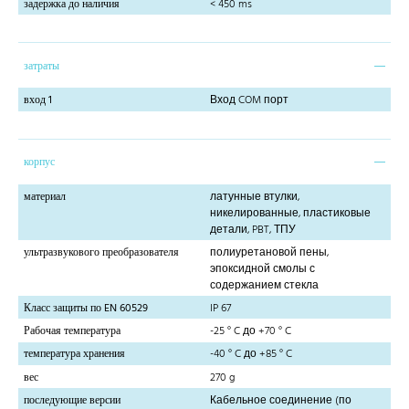
задержка до наличия
< 450 ms
затраты
вход 1
Вход COM порт
корпус
материал
латунные втулки,
никелированные, пластиковые
детали, PBT, ТПУ
ультразвукового преобразователя
полиуретановой пены,
эпоксидной смолы с
содержанием стекла
Класс защиты по EN 60529
IP 67
Рабочая температура
-25 ° C до +70 ° C
температура хранения
-40 ° C до +85 ° C
вес
270 g
последующие версии
Кабельное соединение (по