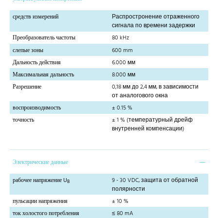
средств измерений
Распростронение отраженного
сигнала по времени задержки
Преобразователь частоты
80 kHz
слепые зоны
600 mm
Дальность действия
6.000 мм
Максимальная дальность
8.000 мм
Разрешение
0,18 мм до 2,4 мм, в зависимости
от аналогового окна
воспроизводимость
± 0.15 %
точность
± 1 % (температурный дрейф
внутренней компенсации)
Электрические данные
рабочее напряжение U
9 - 30 VDC, защита от обратной
B
полярности
пульсации напряжения
± 10 %
ток холостого потребления
≤ 80 mA