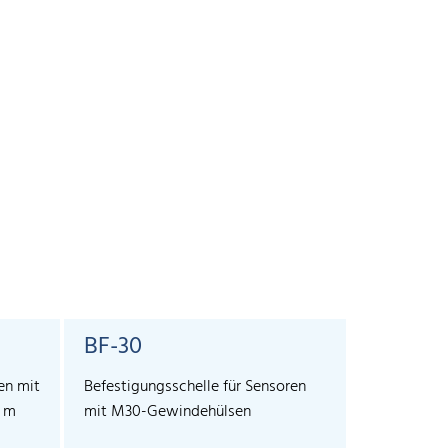
BF-30
SyncBo
en mit
Befestigungsschelle für Sensoren
Die SyncBox
3 m
mit M30-Gewindehülsen
Synchronisa
mic+, mic, 