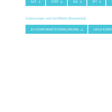
SAT
STEP
IGS
IPT
Zulassungen und Zertifikate (Download)
EU-KONFORMITÄTSERKLÄRUNG
UKCA KONF