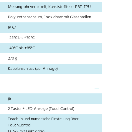
Messingrohr vernickelt, Kunststoffteile: PBT, TPU
Polyurethanschaum, Epoxidharz mit Glasanteilen
IP 67
-25°C bis +70°C
-40°C bis +85°C
270 g
Kabelanschluss (auf Anfrage)
ja
2 Taster + LED-Anzeige (TouchControl)
Teach-in und numerische Einstellung über
TouchControl
LCA-2 mit LinkControl