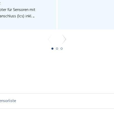
2
pter für Sensoren mit
nschluss (lcs) inkl. ...
ensorliste