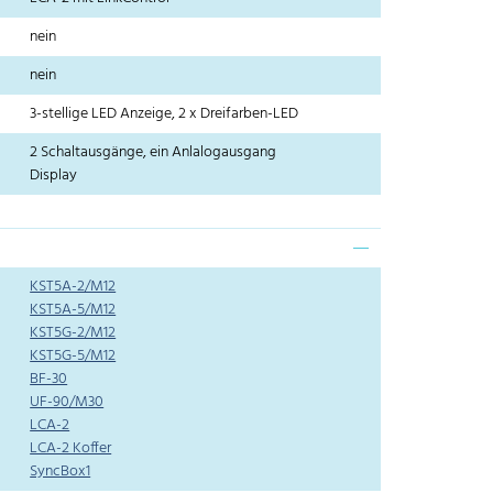
nein
nein
3-stellige LED Anzeige, 2 x Dreifarben-LED
2 Schaltausgänge, ein Anlalogausgang
Display
KST5A-2/M12
KST5A-5/M12
KST5G-2/M12
KST5G-5/M12
BF-30
UF-90/M30
LCA-2
LCA-2 Koffer
SyncBox1