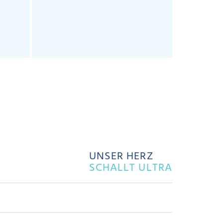
Sensoren. E
Sensoren syn
UNSER HERZ
SCHALLT ULTRA