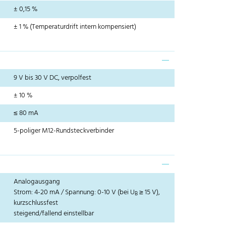
± 0,15 %
± 1 % (Temperaturdrift intern kompensiert)
9 V bis 30 V DC, verpolfest
± 10 %
≤ 80 mA
5-poliger M12-Rundsteckverbinder
Analogausgang
Strom: 4-20 mA / Spannung: 0-10 V (bei U
≥ 15 V),
B
kurzschlussfest
steigend/fallend einstellbar