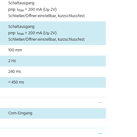
Schaltausgang
pnp: I
= 200 mA (U
-2V)
max
B
Schließer/Öffner einstellbar, kurzschlussfest
Schaltausgang
pnp: I
= 200 mA (U
-2V)
max
B
Schließer/Öffner einstellbar, kurzschlussfest
100 mm
2 Hz
240 ms
< 450 ms
Com-Eingang