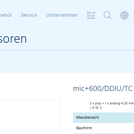
behör
Service
Unternehmen
soren
mic+600/DDIU/TC
2 x pnp + 1 x analog 4-20 mA
/ 0-10 V
Messbereich
Bauform