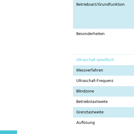
Betriebsart/Grundfunktion
Besonderheiten
Ultraschall-spezifisch
Messverfahren
Ultraschall-Frequenz
Blindzone
Betriebstastweite
Grenztastweite
Auflösung