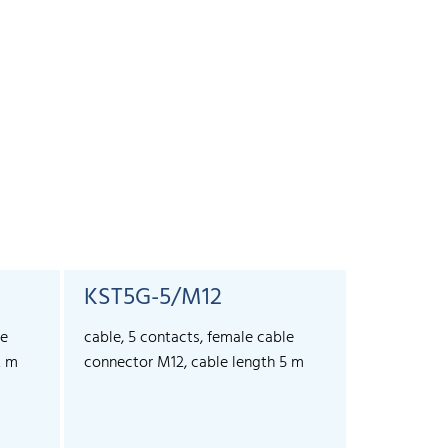
KST5G-5/M12
KST5A-
le
cable, 5 contacts, female cable
cable, 5 co
2 m
connector M12, cable length 5 m
connector 