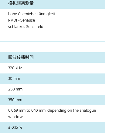
模拟距离测量
hohe Chemiebeständigkeit
PVDF-Gehäuse
schlankes Schallfeld
回波传播时间
320 kHz
30 mm
250 mm
350 mm
0.069 mm to 0.10 mm, depending on the analogue
window
± 0.15 %