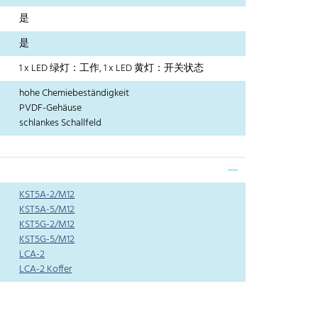
是
是
1 x LED 绿灯：工作, 1 x LED 黄灯：开关状态
hohe Chemiebeständigkeit
PVDF-Gehäuse
schlankes Schallfeld
KST5A-2/M12
KST5A-5/M12
KST5G-2/M12
KST5G-5/M12
LCA-2
LCA-2 Koffer