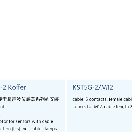
-2 Koffer
KST5G-2/M12
便于超声波传感器系列的安装
cable, 5 contacts, female cab
nts:
connector M12, cable length 
2
ptor for sensors with cable
tion (lcs) incl. cable clamps