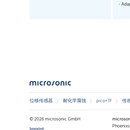
- Adap
位移传感器
耐化学腐蚀
pico+TF
传
© 2026 microsonic GmbH
microso
Phoenixs
Imprint