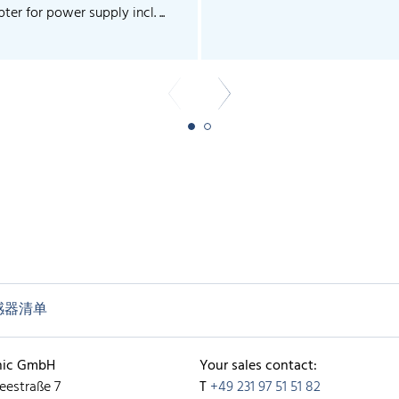
ter for power supply incl. ...
感器清单
nic GmbH
Your sales contact:
eestraße 7
T
+49 231 97 51 51 82