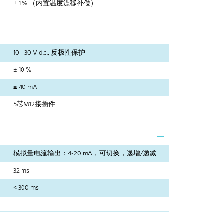
± 1 % （内置温度漂移补偿）
10 - 30 V d.c., 反极性保护
± 10 %
≤ 40 mA
5芯M12接插件
模拟量电流输出：4-20 mA，可切换，递增/递减
32 ms
< 300 ms