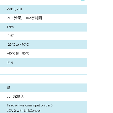
PVDF, PBT
PTFE涂层, FFKM密封圈
1 Nm
IP 67
-25°C to +70°C
-40°C 到 +85°C
30 g
是
com端输入
Teach-in via com input on pin 5
LCA-2 with LinkControl