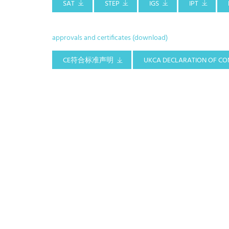
SAT
STEP
IGS
IPT
approvals and certificates (download)
CE符合标准声明
UKCA DECLARATION OF CO