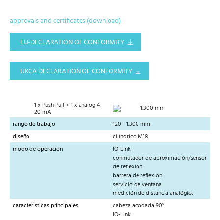
approvals and certificates (download)
EU-DECLARATION OF CONFORMITY
UKCA DECLARATION OF CONFORMITY
1 x Push-Pull + 1 x analog 4-
1.300 mm
20 mA
rango de trabajo
120 - 1.300 mm
diseño
cilíndrico M18
modo de operación
IO-Link
conmutador de aproximación/sensor
de reflexión
barrera de reflexión
servicio de ventana
medición de distancia analógica
caracteristicas principales
cabeza acodada 90°
IO-Link