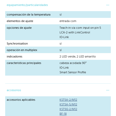
equipamiento/particularidades
compensación de la temperatura
sí
elementos de ajuste
entrada com
opciones de ajuste
Teach-in via com input on pin 5
LCA-2 with LinkControl
IO-Link
Synchronisation
sí
operación en multiplex
sí
indicadores
2 LED verde, 2 LED amarillo
caracteristicas principales
cabeza acodada 90°
IO-Link
Smart Sensor Profile
accesorios
accesorios aplicables
KST5A-2/M12
KST5A-5/M12
KST5G-2/M12
BF-18