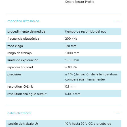
Smart Sensor Profile
específico ultrasónico
procedimiento de medida
tiempo de recorrido del eco
frecuencia ultrasónica
200 kHz
zona ciega
120 mm
rango de trabajo
1.000 mm
límite de exploración
1.300 mm
reproductibilidad
± 0,15 %
precisión
± 1 % (derivación de la temperatura
compensada internamente)
resolution IO-Link
0,1 mm
resolution analogue output
0,1037 mm
datos eléctricos
tensión de trabajo U
10 V hasta 30 V CC, a prueba de
B