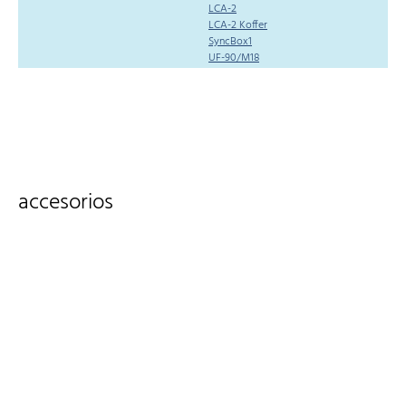
LCA-2
LCA-2 Koffer
SyncBox1
UF-90/M18
accesorios