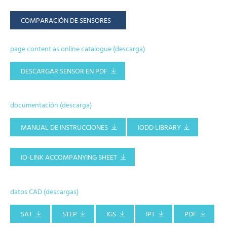
COMPARACIÓN DE SENSORES
page content as online catalogue (descarga)
DESCARGAR SENSOR EN PDF
documentación (descarga)
MANUAL DE INSTRUCCIONES
IODD LIBRARY
IO-LINK ACCOMPANYING SHEET
datos CAD (descargas)
SAT
STEP
IGS
IPT
PDF