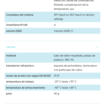
medición, salida de conmutación,
filtrante, compensación de la
temperatura, uso
Comandos del sistema
SP1 Teach-in, SP2 Teach-in, factory
settings
SmartSensorProfil
sí
versión IODD
Versión IODD 1.1
carcasa
material
tubo de latón niquelado, piezas de
plástico: PBT, PA
transductor ultrasónico
espuma de poliuretano, resina epoxi
con partículas de vidrio
modo de protección según EN 60529
IP 67
temperatura de trabajo
-25° C hasta +70° C
temperatura de almacenamiento
-40° C hasta +85° C
peso
40 g