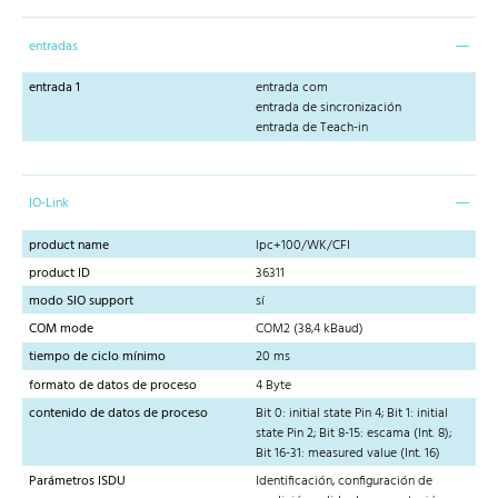
entradas
entrada 1
entrada com
entrada de sincronización
entrada de Teach-in
IO-Link
product name
lpc+100/WK/CFI
product ID
36311
modo SIO support
sí
COM mode
COM2 (38,4 kBaud)
tiempo de ciclo mínimo
20 ms
formato de datos de proceso
4 Byte
contenido de datos de proceso
Bit 0: initial state Pin 4; Bit 1: initial
state Pin 2; Bit 8-15: escama (Int. 8);
Bit 16-31: measured value (Int. 16)
Parámetros ISDU
Identificación, configuración de