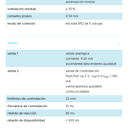
polarización inversa
ondulación residual
± 10 %
consumo propio
≤ 50 mA
modo de conexión
enchufe M12 de 5 clavijas
salidas
salida 1
salida analógica
corriente: 4-20 mA
ascendente/descendente ajustable
salida 2
salida de conmutación
Push-Pull, U
-3 V, -U
+3 V,I
= 100
B
B
max
mA
cierre/apertura ajustable
cortocircuitable
histéresis de conmutación
20 mm
frecuencia de conmutación
10 Hz
retardo de reacción
80 ms
retardo de disponibilidad
< 300 ms