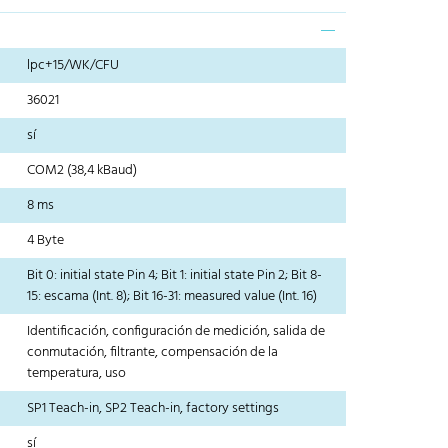
lpc+15/WK/CFU
36021
sí
COM2 (38,4 kBaud)
8 ms
4 Byte
Bit 0: initial state Pin 4; Bit 1: initial state Pin 2; Bit 8-
15: escama (Int. 8); Bit 16-31: measured value (Int. 16)
Identificación, configuración de medición, salida de
conmutación, filtrante, compensación de la
temperatura, uso
SP1 Teach-in, SP2 Teach-in, factory settings
sí