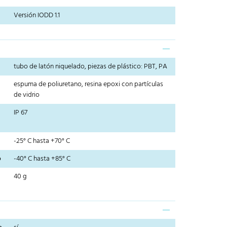
Versión IODD 1.1
tubo de latón niquelado, piezas de plástico: PBT, PA
espuma de poliuretano, resina epoxi con partículas
de vidrio
IP 67
-25° C hasta +70° C
o
-40° C hasta +85° C
40 g