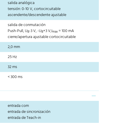
salida analógica
tensión: 0-10 V, cortocircuitable
ascendente/descendente ajustable
salida de conmutación
Push-Pull, U
-3 V, -U
+3 V,I
= 100 mA
B
B
max
cierre/apertura ajustable cortocircuitable
2,0 mm
25 Hz
32 ms
< 300 ms
entrada com
entrada de sincronización
entrada de Teach-in