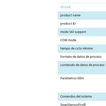
IO-Link
product name
product ID
modo SIO support
COM mode
tiempo de ciclo mínimo
formato de datos de proceso
contenido de datos de proceso
Parámetros ISDU
Comandos del sistema
SmartSensorProfil