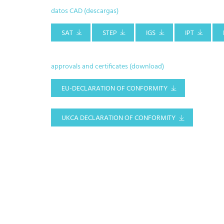
datos CAD (descargas)
SAT
STEP
IGS
IPT
approvals and certificates (download)
EU-DECLARATION OF CONFORMITY
UKCA DECLARATION OF CONFORMITY