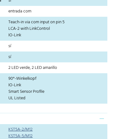
a
sí
entrada com
Teach-in via com input on pin 5
LCA-2 with LinkControl
IO-Link
sí
sí
2 LED verde, 2 LED amarillo
90°-Winkelkopf
IO-Link
Smart Sensor Profile
UL Listed
KST5A-2/M12
KST5A-5/M12