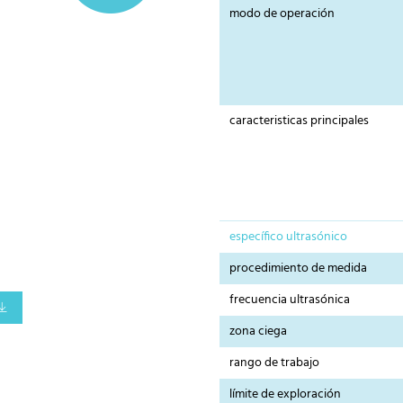
modo de operación
caracteristicas principales
específico ultrasónico
procedimiento de medida
frecuencia ultrasónica
zona ciega
rango de trabajo
límite de exploración