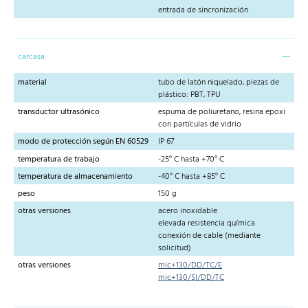
entrada de sincronización
carcasa
material
tubo de latón niquelado, piezas de
plástico: PBT, TPU
transductor ultrasónico
espuma de poliuretano, resina epoxi
con partículas de vidrio
modo de protección según EN 60529
IP 67
temperatura de trabajo
-25° C hasta +70° C
temperatura de almacenamiento
-40° C hasta +85° C
peso
150 g
otras versiones
acero inoxidable
elevada resistencia química
conexión de cable (mediante
solicitud)
otras versiones
mic+130/DD/TC/E
mic+130/SI/DD/TC