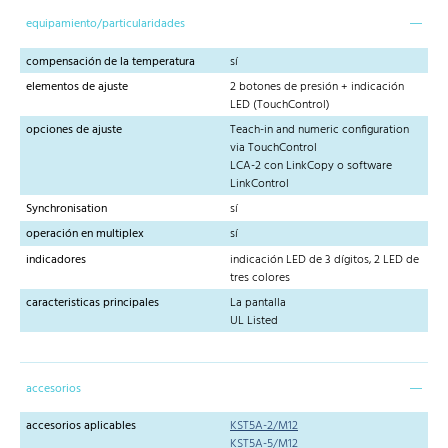
equipamiento/particularidades
compensación de la temperatura
sí
elementos de ajuste
2 botones de presión + indicación
LED (TouchControl)
opciones de ajuste
Teach-in and numeric configuration
via TouchControl
LCA-2 con LinkCopy o software
LinkControl
Synchronisation
sí
operación en multiplex
sí
indicadores
indicación LED de 3 dígitos, 2 LED de
tres colores
caracteristicas principales
La pantalla
UL Listed
accesorios
accesorios aplicables
KST5A-2/M12
KST5A-5/M12