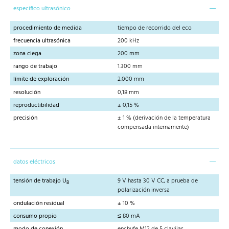
específico ultrasónico
procedimiento de medida
tiempo de recorrido del eco
frecuencia ultrasónica
200 kHz
zona ciega
200 mm
rango de trabajo
1.300 mm
límite de exploración
2.000 mm
resolución
0,18 mm
reproductibilidad
± 0,15 %
precisión
± 1 % (derivación de la temperatura
compensada internamente)
datos eléctricos
tensión de trabajo U
9 V hasta 30 V CC, a prueba de
B
polarización inversa
ondulación residual
± 10 %
consumo propio
≤ 80 mA
modo de conexión
enchufe M12 de 5 clavijas