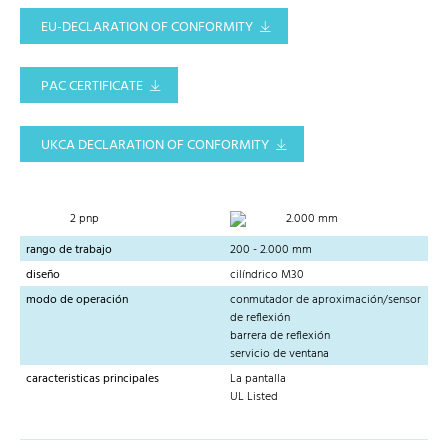
EU-DECLARATION OF CONFORMITY
PAC CERTIFICATE
UKCA DECLARATION OF CONFORMITY
2 pnp
2.000 mm
rango de trabajo
200 - 2.000 mm
diseño
cilíndrico M30
modo de operación
conmutador de aproximación/sensor
de reflexión
barrera de reflexión
servicio de ventana
caracteristicas principales
La pantalla
UL Listed