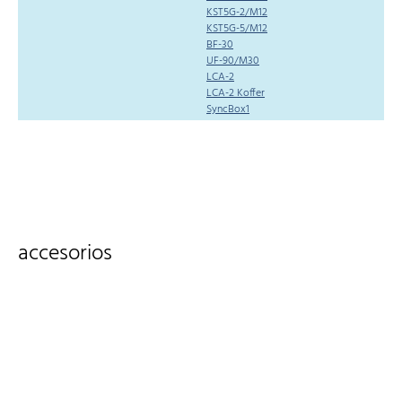
KST5G-2/M12
KST5G-5/M12
BF-30
UF-90/M30
LCA-2
LCA-2 Koffer
SyncBox1
accesorios