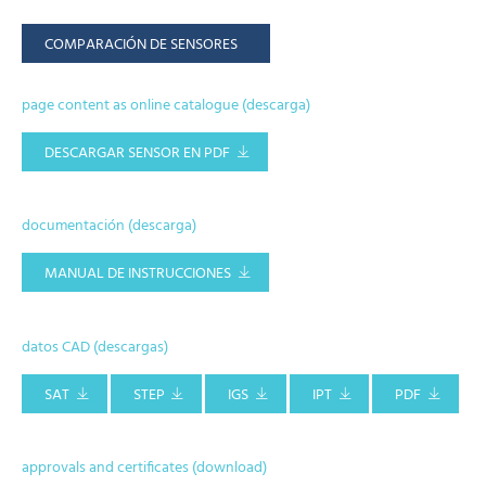
COMPARACIÓN DE SENSORES
page content as online catalogue (descarga)
DESCARGAR SENSOR EN PDF
documentación (descarga)
MANUAL DE INSTRUCCIONES
datos CAD (descargas)
SAT
STEP
IGS
IPT
PDF
approvals and certificates (download)