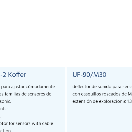
-2 Koffer
UF-90/M30
 para ajustar cómodamente
deflector de sonido para sens
s familias de sensores de
con casquillos roscados de M
sonic.
extensión de exploración ≤ 1,
nts:
2
ptor for sensors with cable
tion ...