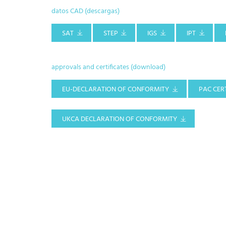
datos CAD (descargas)
SAT
STEP
IGS
IPT
approvals and certificates (download)
EU-DECLARATION OF CONFORMITY
PAC CERT
UKCA DECLARATION OF CONFORMITY