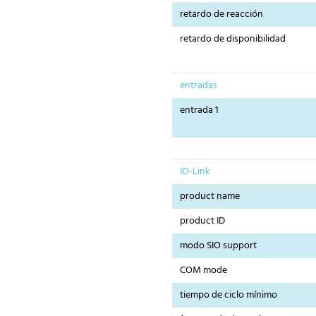
retardo de reacción
retardo de disponibilidad
entradas
entrada 1
IO-Link
product name
product ID
modo SIO support
COM mode
tiempo de ciclo mínimo