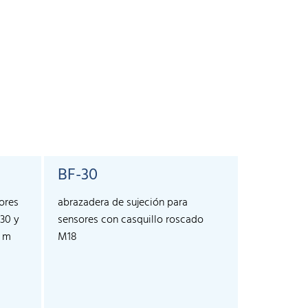
BF-30
KST5G-
ores
abrazadera de sujeción para
cable, 5 co
30 y
sensores con casquillo roscado
connector 
3 m
M18