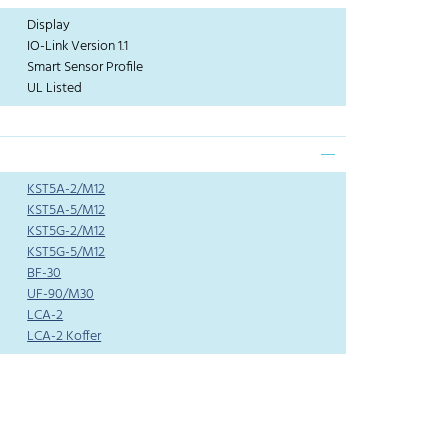
Display
IO-Link Version 1.1
Smart Sensor Profile
UL Listed
KST5A-2/M12
KST5A-5/M12
KST5G-2/M12
KST5G-5/M12
BF-30
UF-90/M30
LCA-2
LCA-2 Koffer