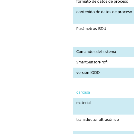
formato de datos de proceso
contenido de datos de proceso
Parámetros ISDU
Comandos del sistema
SmartSensorProfil
versión IODD
carcasa
material
transductor ultrasónico