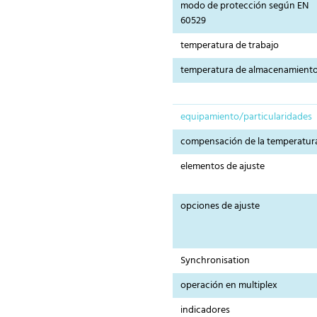
modo de protección según EN
60529
temperatura de trabajo
temperatura de almacenamient
equipamiento/particularidades
compensación de la temperatur
elementos de ajuste
opciones de ajuste
Synchronisation
operación en multiplex
indicadores