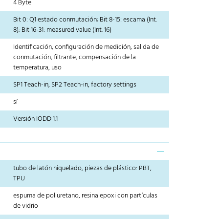
4 Byte
Bit 0: Q1 estado conmutación; Bit 8-15: escama (Int.
8); Bit 16-31: measured value (Int. 16)
Identificación, configuración de medición, salida de
conmutación, filtrante, compensación de la
temperatura, uso
SP1 Teach-in, SP2 Teach-in, factory settings
sí
Versión IODD 1.1
tubo de latón niquelado, piezas de plástico: PBT,
TPU
espuma de poliuretano, resina epoxi con partículas
de vidrio