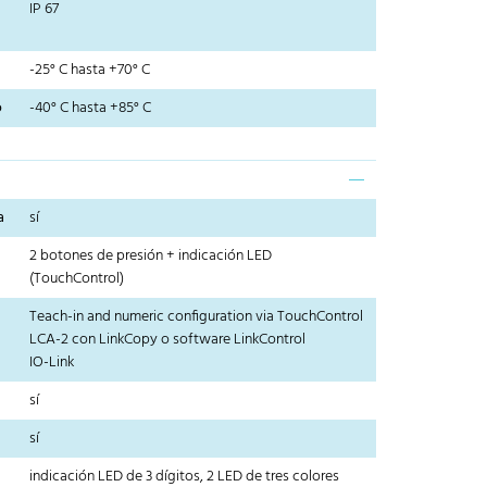
IP 67
-25° C hasta +70° C
o
-40° C hasta +85° C
a
sí
2 botones de presión + indicación LED
(TouchControl)
Teach-in and numeric configuration via TouchControl
LCA-2 con LinkCopy o software LinkControl
IO-Link
sí
sí
indicación LED de 3 dígitos, 2 LED de tres colores