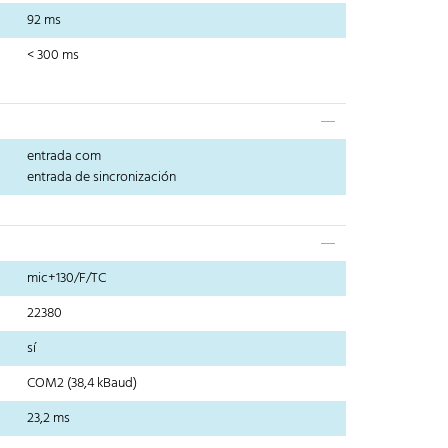
92 ms
< 300 ms
entrada com
entrada de sincronización
mic+130/F/TC
22380
sí
COM2 (38,4 kBaud)
23,2 ms