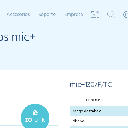
Accesorios
Soporte
Empresa
os mic+
mic+130/F/TC
1 x Push-Pull
rango de trabajo
diseño