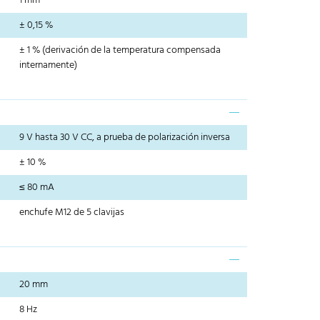
1 mm
± 0,15 %
± 1 % (derivación de la temperatura compensada
internamente)
9 V hasta 30 V CC, a prueba de polarización inversa
± 10 %
≤ 80 mA
enchufe M12 de 5 clavijas
20 mm
8 Hz