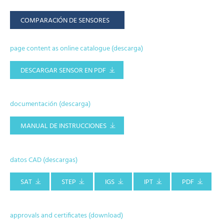
COMPARACIÓN DE SENSORES
page content as online catalogue (descarga)
DESCARGAR SENSOR EN PDF
documentación (descarga)
MANUAL DE INSTRUCCIONES
datos CAD (descargas)
SAT
STEP
IGS
IPT
PDF
approvals and certificates (download)