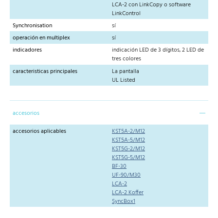
LCA-2 con LinkCopy o software
LinkControl
Synchronisation
sí
operación en multiplex
sí
indicadores
indicación LED de 3 dígitos, 2 LED de
tres colores
caracteristicas principales
La pantalla
UL Listed
accesorios
accesorios aplicables
KST5A-2/M12
KST5A-5/M12
KST5G-2/M12
KST5G-5/M12
BF-30
UF-90/M30
LCA-2
LCA-2 Koffer
SyncBox1