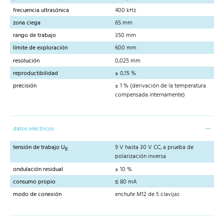
frecuencia ultrasónica
400 kHz
zona ciega
65 mm
rango de trabajo
350 mm
límite de exploración
600 mm
resolución
0,025 mm
reproductibilidad
± 0,15 %
precisión
± 1 % (derivación de la temperatura
compensada internamente)
datos eléctricos
tensión de trabajo U
9 V hasta 30 V CC, a prueba de
B
polarización inversa
ondulación residual
± 10 %
consumo propio
≤ 80 mA
modo de conexión
enchufe M12 de 5 clavijas