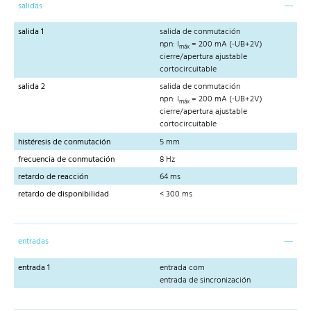
salidas
salida 1
salida de conmutación
npn: I
= 200 mA (-UB+2V)
máx
cierre/apertura ajustable
cortocircuitable
salida 2
salida de conmutación
npn: I
= 200 mA (-UB+2V)
máx
cierre/apertura ajustable
cortocircuitable
histéresis de conmutación
5 mm
frecuencia de conmutación
8 Hz
retardo de reacción
64 ms
retardo de disponibilidad
< 300 ms
entradas
entrada 1
entrada com
entrada de sincronización