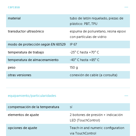
carcasa
material
tubo de latón niquelado, piezas de
plástico: PBT, TPU
transductor ultrasónico
espuma de poliuretano, resina epoxi
con partículas de vidrio
modo de protección según EN 60529
IP 67
temperatura de trabajo
-25° C hasta +70° C
temperatura de almacenamiento
-40° C hasta +85° C
peso
150 g
otras versiones
conexión de cable (a consulta)
equipamiento/particularidades
compensación de la temperatura
sí
elementos de ajuste
2 botones de presión + indicación
LED (TouchControl)
opciones de ajuste
Teach-in and numeric configuration
via TouchControl