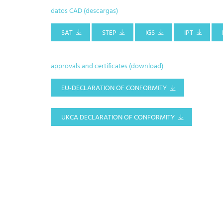
datos CAD (descargas)
SAT
STEP
IGS
IPT
approvals and certificates (download)
EU-DECLARATION OF CONFORMITY
UKCA DECLARATION OF CONFORMITY