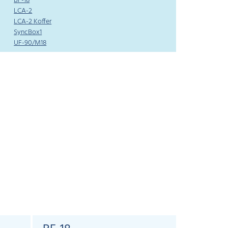
BF-18
LCA-2
LCA-2 Koffer
SyncBox1
UF-90/M18