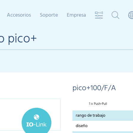
Accesorios
Soporte
Empresa
o pico+
pico+100/F/A
1 x Push-Pull
rango de trabajo
diseño