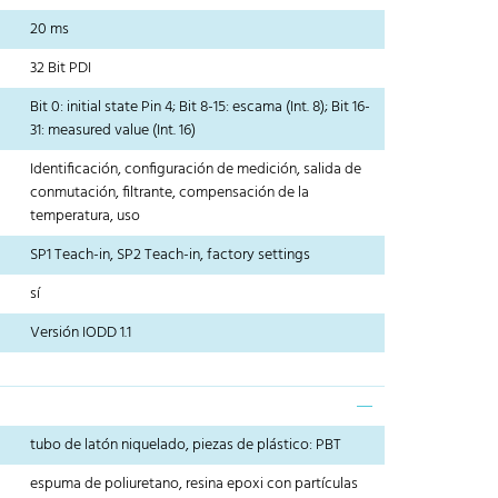
20 ms
32 Bit PDI
Bit 0: initial state Pin 4; Bit 8-15: escama (Int. 8); Bit 16-
31: measured value (Int. 16)
Identificación, configuración de medición, salida de
conmutación, filtrante, compensación de la
temperatura, uso
SP1 Teach-in, SP2 Teach-in, factory settings
sí
Versión IODD 1.1
tubo de latón niquelado, piezas de plástico: PBT
espuma de poliuretano, resina epoxi con partículas