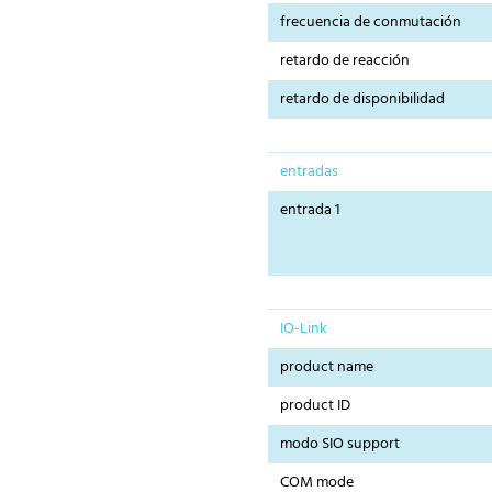
frecuencia de conmutación
retardo de reacción
retardo de disponibilidad
entradas
entrada 1
IO-Link
product name
product ID
modo SIO support
COM mode