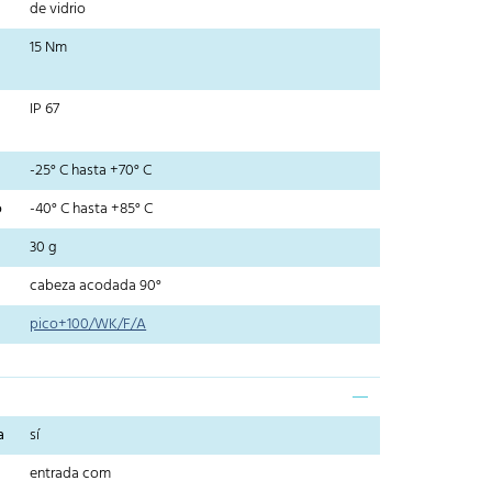
de vidrio
15 Nm
IP 67
-25° C hasta +70° C
o
-40° C hasta +85° C
30 g
cabeza acodada 90°
pico+100/WK/F/A
a
sí
entrada com