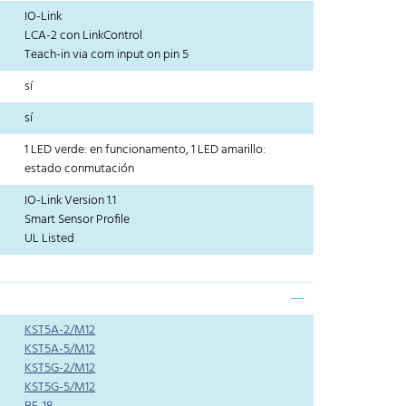
IO-Link
LCA-2 con LinkControl
Teach-in via com input on pin 5
sí
sí
1 LED verde: en funcionamento, 1 LED amarillo:
estado conmutación
IO-Link Version 1.1
Smart Sensor Profile
UL Listed
KST5A-2/M12
KST5A-5/M12
KST5G-2/M12
KST5G-5/M12