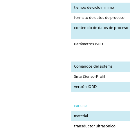
tiempo de ciclo mínimo
formato de datos de proceso
contenido de datos de proceso
Parámetros ISDU
Comandos del sistema
SmartSensorProfil
versión IODD
carcasa
material
transductor ultrasónico