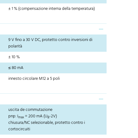
± 1 % (compensazione interna della temperatura)
9 V fino a 30 V DC, protetto contro inversioni di
polarità
± 10 %
≤ 80 mA
innesto circolare M12 a 5 poli
uscita de commutazione
pnp: I
= 200 mA (U
-2V)
max
B
chiusura/NC selezionable, protetto contro i
cortocircuiti