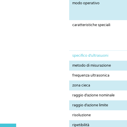
modo operativo
caratteristiche speciali
specifico d'ultrasuoni
metodo di misurazione
frequenza ultrasonica
zona cieca
raggio d'azione nominale
raggio d'azione limite
risoluzione
ripetibilità