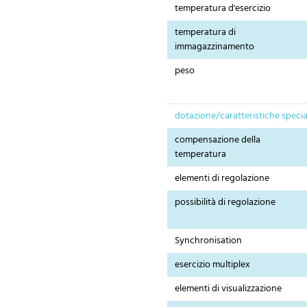
temperatura d'esercizio
temperatura di
immagazzinamento
peso
dotazione/caratteristiche specia
compensazione della
temperatura
elementi di regolazione
possibilità di regolazione
Synchronisation
esercizio multiplex
elementi di visualizzazione