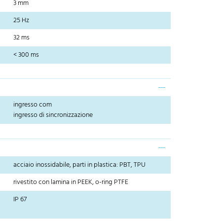
3 mm
25 Hz
32 ms
< 300 ms
ingresso com
ingresso di sincronizzazione
acciaio inossidabile, parti in plastica: PBT, TPU
rivestito con lamina in PEEK, o-ring PTFE
IP 67