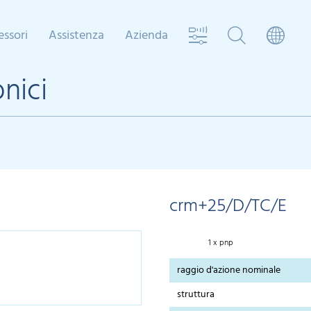
essori
Assistenza
Azienda
nici
crm+25/D/TC/E
1 x pnp
raggio d'azione nominale
struttura