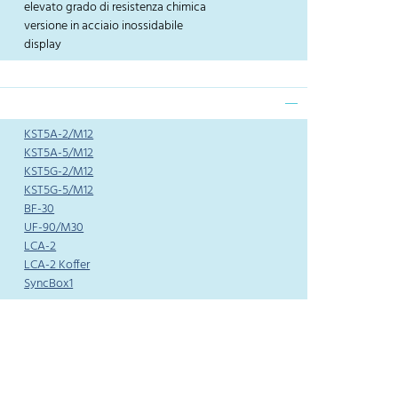
elevato grado di resistenza chimica
versione in acciaio inossidabile
display
KST5A-2/M12
KST5A-5/M12
KST5G-2/M12
KST5G-5/M12
BF-30
UF-90/M30
LCA-2
LCA-2 Koffer
SyncBox1