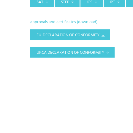
SAT
STEP
IGS
IPT
approvals and certificates (download)
EU-DECLARATION OF CONFORMITY
UKCA DECLARATION OF CONFORMITY