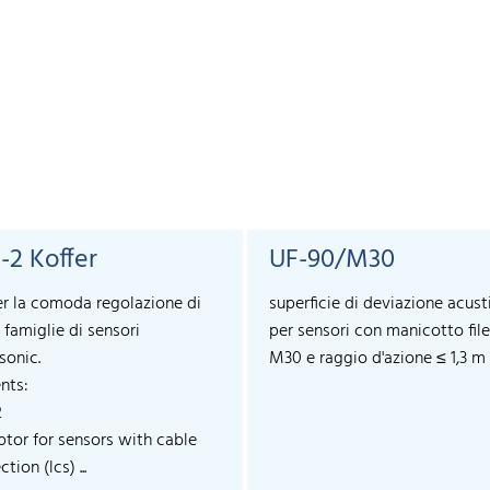
-2 Koffer
UF-90/M30
er la comoda regolazione di
superficie di deviazione acust
 famiglie di sensori
per sensori con manicotto fil
sonic.
M30 e raggio d'azione ≤ 1,3 m
nts:
2
ptor for sensors with cable
tion (lcs) ...