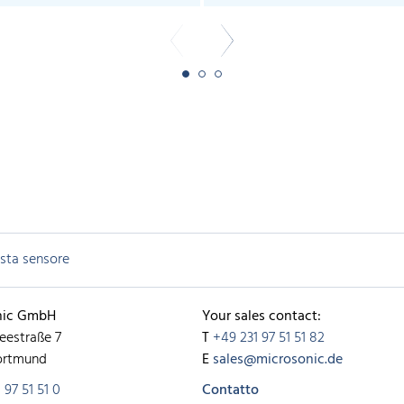
ista sensore
nic GmbH
Your sales contact:
eestraße 7
T
+49 231 97 51 51 82
ortmund
E
sales@microsonic.de
 97 51 51 0
Contatto