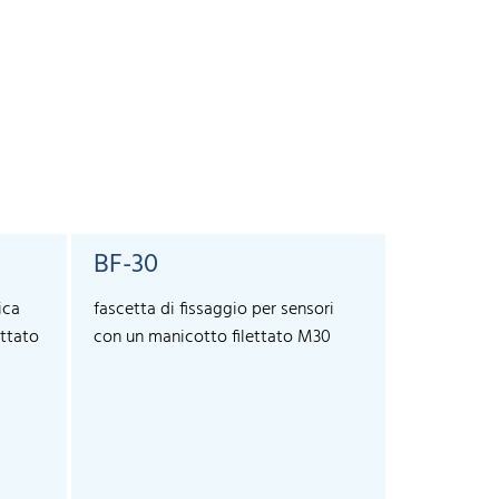
BF-30
SyncBo
ica
fascetta di fissaggio per sensori
For the ext
ettato
con un manicotto filettato M30
more than 1
and lcs+ se
allows sync
sensors.