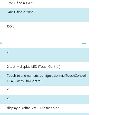
-25° C fino a +70° C
-40° C fino a +85° C
150 g
li
sì
2 tasti + display LED (TouchControl)
Teach-in and numeric configuration via TouchControl
LCA-2 with LinkControl
sì
sì
display a 3 cifre, 2 x LED a tre colori