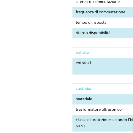
isteresi di commutazione
frequenza di commutazione
tempo di risposta
ritardo disponibilità
entrate
entrata 1
custodia
materiale
trasformatore ultrasonico
classe di protezione secondo EN
60 52