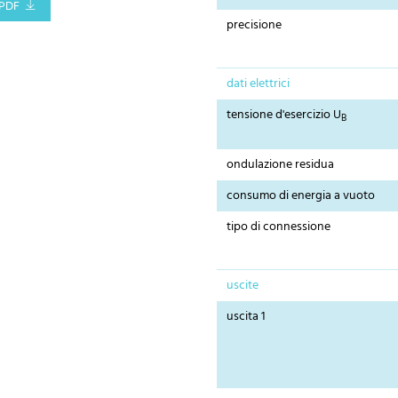
PDF
precisione
dati elettrici
tensione d'esercizio U
B
ondulazione residua
consumo di energia a vuoto
tipo di connessione
uscite
uscita 1