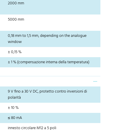
2000 mm
5000 mm
0,18 mm to 1,5 mm, depending on the analogue
window
± 0,15 %
± 1 % (compensazione interna della temperatura)
9 V fino a 30 V DC, protetto contro inversioni di
polarità
± 10 %
≤ 80 mA
innesto circolare M12 a 5 poli