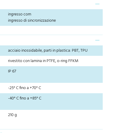
ingresso com
ingresso di sincronizzazione
acciaio inossidabile, parti in plastica: PBT, TPU
rivestito con lamina in PTFE, o-ring FFKM
IP 67
-25° C fino a +70° C
-40° C fino a +85° C
210 g