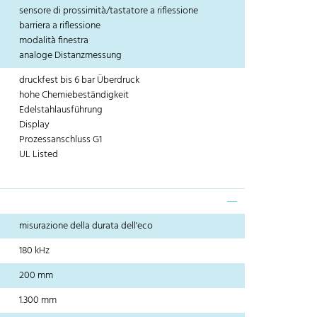
sensore di prossimità/tastatore a riflessione
barriera a riflessione
modalità finestra
analoge Distanzmessung
druckfest bis 6 bar Überdruck
hohe Chemiebeständigkeit
Edelstahlausführung
Display
Prozessanschluss G1
UL Listed
misurazione della durata dell'eco
180 kHz
200 mm
1.300 mm