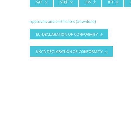
SAT
STEP
IGS
IPT
approvals and certificates (download)
EU-DECLARATION OF CONFORMITY
UKCA DECLARATION OF CONFORMITY