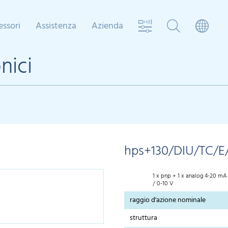
essori
Assistenza
Azienda
nici
hps+130/DIU/TC/E
1 x pnp + 1 x analog 4-20 mA
/ 0-10 V
raggio d'azione nominale
struttura