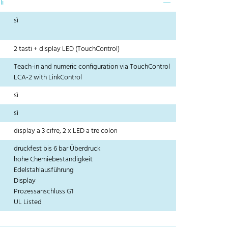
li
sì
2 tasti + display LED (TouchControl)
Teach-in and numeric configuration via TouchControl
LCA-2 with LinkControl
sì
sì
display a 3 cifre, 2 x LED a tre colori
druckfest bis 6 bar Überdruck
hohe Chemiebeständigkeit
Edelstahlausführung
Display
Prozessanschluss G1
UL Listed