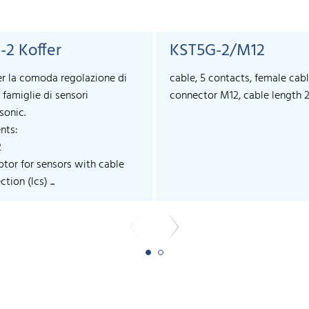
-2 Koffer
KST5G-2/M12
er la comoda regolazione di
cable, 5 contacts, female cab
 famiglie di sensori
connector M12, cable length 
sonic.
nts:
2
ptor for sensors with cable
tion (lcs) ...