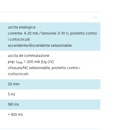
uscita analogica
corrente: 4-20 mA / tensione: 0-10 V, protetto contro
i cortocircuiti
ascendente/discendente selezionable
uscita de commutazione
pnp: I
= 200 mA (U
-2V)
max
B
chiusura/NC selezionable, protetto contro i
cortocircuiti
20 mm
5 Hz
160 ms
< 300 ms