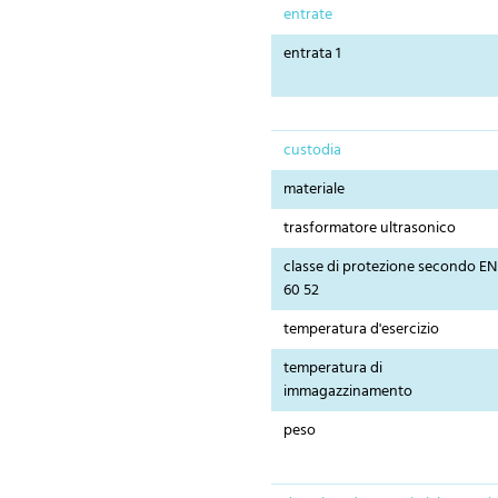
entrate
entrata 1
custodia
materiale
trasformatore ultrasonico
classe di protezione secondo EN
60 52
temperatura d'esercizio
temperatura di
immagazzinamento
peso