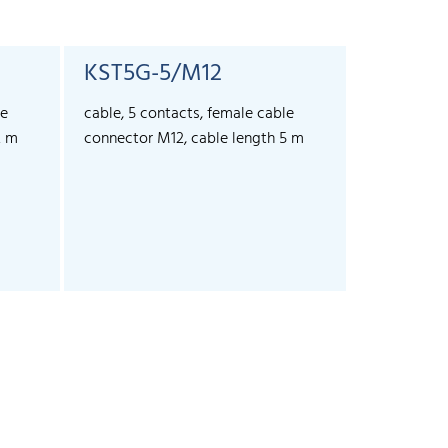
KST5G-5/M12
KST5A-
le
cable, 5 contacts, female cable
cable, 5 co
2 m
connector M12, cable length 5 m
connector 