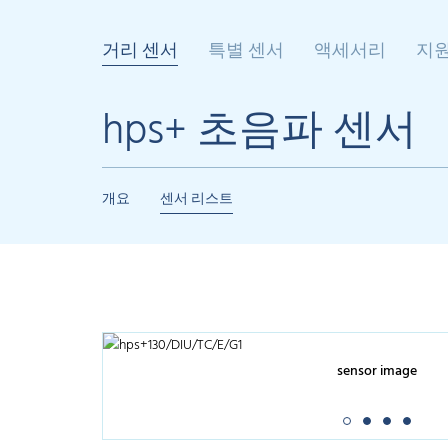
거리 센서
특별 센서
액세서리
지
hps+ 초음파 센서
개요
센서 리스트
sensor image