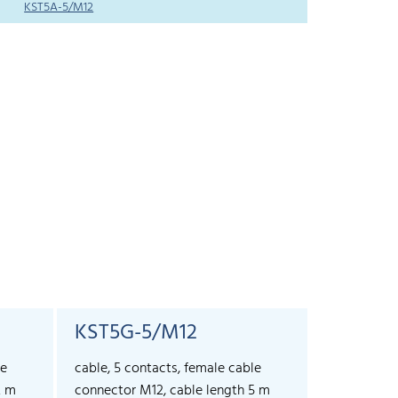
KST5A-5/M12
KST5G-5/M12
KST5A-
le
cable, 5 contacts, female cable
cable, 5 co
2 m
connector M12, cable length 5 m
connector 