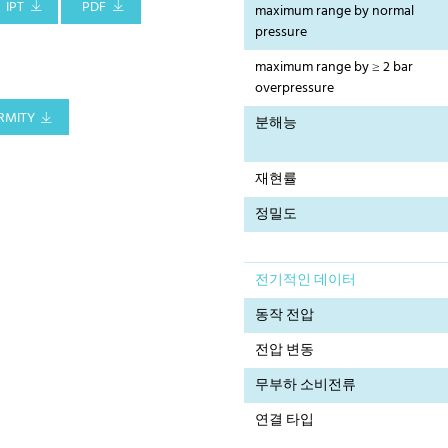
IPT
PDF
maximum range by normal
pressure
maximum range by ≥ 2 bar
overpressure
RMITY
분해능
재현률
정밀도
전기적인 데이터
동작 전압
전압 변동
무부하 소비전류
연결 타입