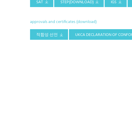
SAT
STEP(DOWNLOAD)
IGS
approvals and certificates (download)
적합성 선언
UKCA DECLARATION OF CONFO