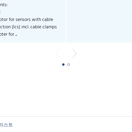
nts:
2
ptor for sensors with cable
tion (lcs) incl. cable clamps
ter for ...
 리스트