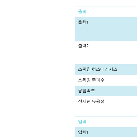
출력
출력1
출력2
스위칭 히스테리시스
스위칭 주파수
응답속도
선지연 유용성
입력
입력1