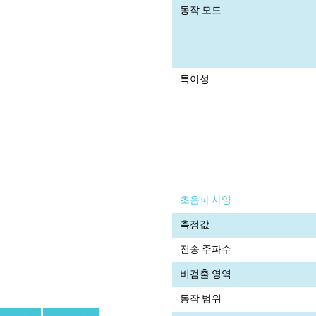
동작 모드
특이성
초음파 사양
측정값
전송 주파수
비검출 영역
동작 범위