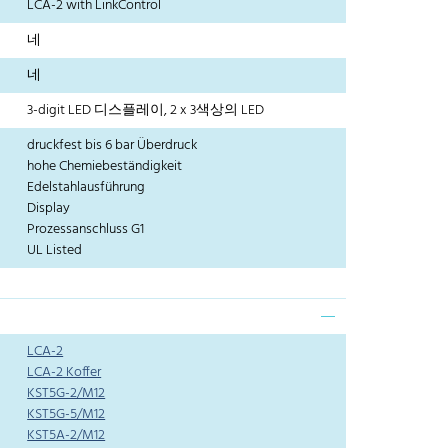
LCA-2 with LinkControl
네
네
3-digit LED 디스플레이, 2 x 3색상의 LED
druckfest bis 6 bar Überdruck
hohe Chemiebeständigkeit
Edelstahlausführung
Display
Prozessanschluss G1
UL Listed
LCA-2
LCA-2 Koffer
KST5G-2/M12
KST5G-5/M12
KST5A-2/M12