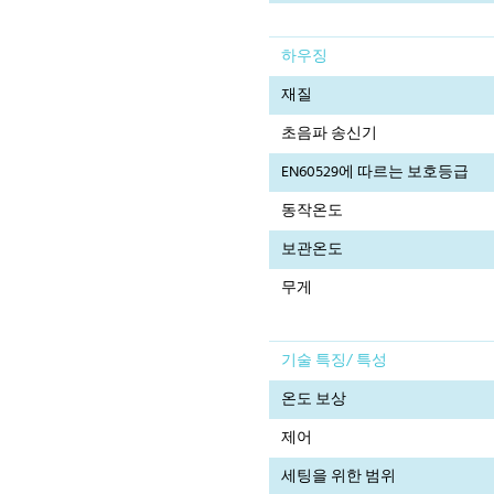
하우징
재질
초음파 송신기
EN60529에 따르는 보호등급
동작온도
보관온도
무게
기술 특징/ 특성
온도 보상
제어
세팅을 위한 범위