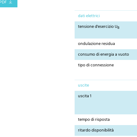
PDF
dati elettrici
tensione d'esercizio U
B
ondulazione residua
consumo di energia a vuoto
tipo di connessione
uscite
uscita 1
tempo di risposta
ritardo disponibilità