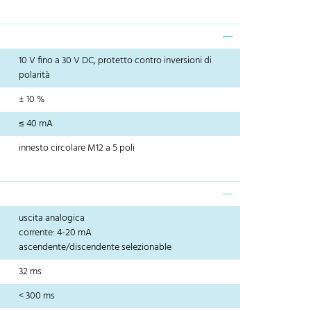
10 V fino a 30 V DC, protetto contro inversioni di
polarità
± 10 %
≤ 40 mA
innesto circolare M12 a 5 poli
uscita analogica
corrente: 4-20 mA
ascendente/discendente selezionable
32 ms
< 300 ms