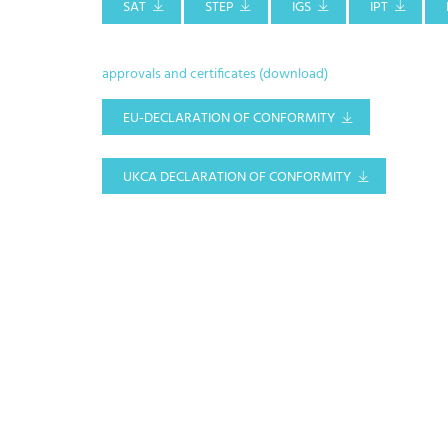
SAT
STEP
IGS
IPT
approvals and certificates (download)
EU-DECLARATION OF CONFORMITY
UKCA DECLARATION OF CONFORMITY