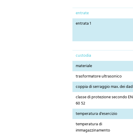
entrate
entrata 1
custodia
materiale
trasformatore ultrasonico
coppia di serraggio max. dei dad
classe di protezione secondo EN
60 52
temperatura d'esercizio
temperatura di
immagazzinamento