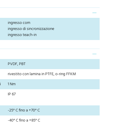
ingresso com
ingresso di sincronizzazione
ingresso teach-in
PVDF, PBT
rivestito con lamina in PTFE, o-ring FFKM
i
1 Nm
IP 67
-25° C fino a +70° C
-40° C fino a +85° C