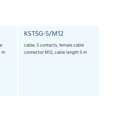
KST5G-5/M12
KST5A-
le
cable, 5 contacts, female cable
cable, 5 co
2 m
connector M12, cable length 5 m
connector 