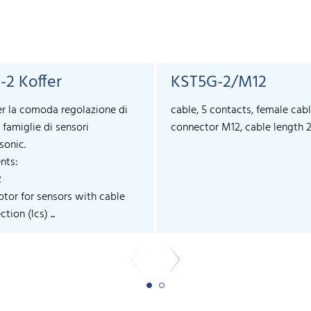
-2 Koffer
KST5G-2/M12
er la comoda regolazione di
cable, 5 contacts, female cab
 famiglie di sensori
connector M12, cable length 
sonic.
nts:
2
ptor for sensors with cable
tion (lcs) ...