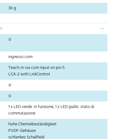
30 g
li
sì
ingresso com
Teach-in via com input on pin 5
LCA-2 with LinkControl
sì
sì
1 x LED verde: in funzione, 1 x LED giallo: stato di
commutazione
hohe Chemiebeständigkeit
PVDF-Gehäuse
schlankes Schallfeld