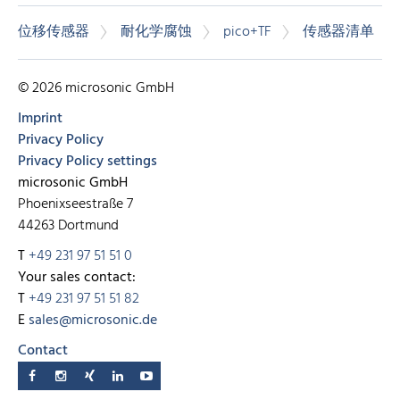
位移传感器
耐化学腐蚀
pico+TF
传感器清单
© 2026 microsonic GmbH
Imprint
Privacy Policy
Privacy Policy settings
microsonic GmbH
Phoenixseestraße 7
44263 Dortmund
T
+49 231 97 51 51 0
Your sales contact:
T
+49 231 97 51 51 82
E
sales@microsonic.de
Contact