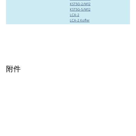
KST5G-2/M12
KST5G-5/M12
LCA-2
LCA-2 Koffer
附件