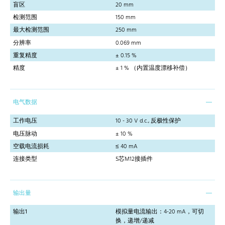
盲区
20 mm
检测范围
150 mm
最大检测范围
250 mm
分辨率
0.069 mm
重复精度
± 0.15 %
精度
± 1 % （内置温度漂移补偿）
电气数据
工作电压
10 - 30 V d.c., 反极性保护
电压脉动
± 10 %
空载电流损耗
≤ 40 mA
连接类型
5芯M12接插件
输出量
输出1
模拟量电流输出：4-20 mA，可切
换，递增/递减