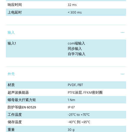
响应时间
32 ms
上电延时
< 300 ms
输入
输入1
com端输入
同步输入
自学习输入
外壳
材质
PVDF, PBT
超声波换能器
PTFE涂层, FFKM密封圈
螺母最大拧紧力矩
1 Nm
防护等级EN 60529
IP 67
工作温度
-25°C to +70°C
储存温度
-40°C 到 +85°C
重量
30 g