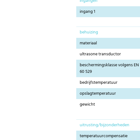
ingangen
ingang 1
behuizing
materiaal
ultrasone transductor
beschermingsklasse volgens EN
60 529
bedrijfstemperatuur
opslagtemperatuur
gewicht
uitrusting/bijzonderheden
temperatuurcompensatie