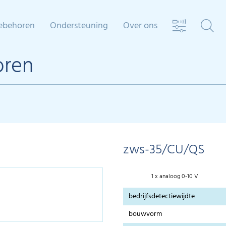
ebehoren
Ondersteuning
Over ons
oren
zws-35/CU/QS
1 x analoog 0-10 V
bedrijfsdetectiewijdte
bouwvorm