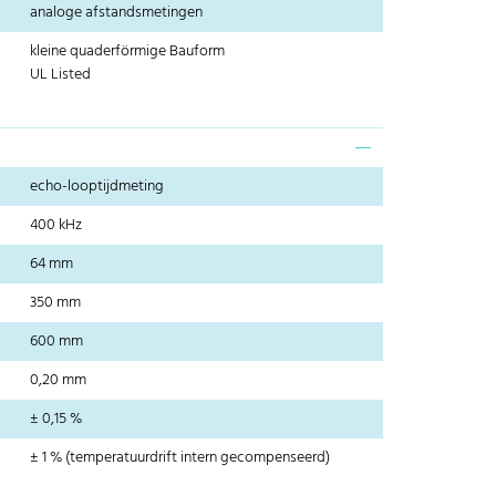
analoge afstandsmetingen
kleine quaderförmige Bauform
UL Listed
echo-looptijdmeting
400 kHz
64 mm
350 mm
600 mm
0,20 mm
± 0,15 %
± 1 % (temperatuurdrift intern gecompenseerd)