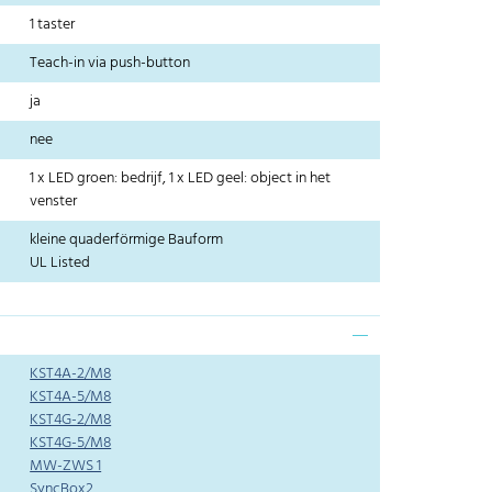
1 taster
Teach-in via push-button
ja
nee
1 x LED groen: bedrijf, 1 x LED geel: object in het
venster
kleine quaderförmige Bauform
UL Listed
KST4A-2/M8
KST4A-5/M8
KST4G-2/M8
KST4G-5/M8
MW-ZWS 1
SyncBox2