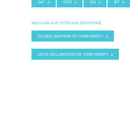
SAT
STEP
IGS
IPT
approvals and certificates (download)
EU-DECLARATION OF CONFORMITY
UKCA DECLARATION OF CONFORMITY