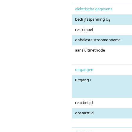
elektrische gegevens
bedrijfsspanning U
B
restrimpel
onbelaste stroomopname
aansluitmethode
uitgangen
uitgang 1
reactietijd
opstarttijd