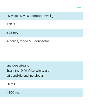
20 V tot 30 V DC, ompoolbeveiligd
± 10 %
≤ 35 mA
4-polige, ronde M8-connector
analoge uitgang
Spanning: 0-10 V, kortsluitvast
stijgend/dalend instelbaar
80 ms
< 300 ms