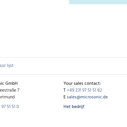
or lijst
nic GmbH
Your sales contact:
eestraße 7
T
+49 231 97 51 51 82
ortmund
E
sales@microsonic.de
 97 51 51 0
Het bedrijf