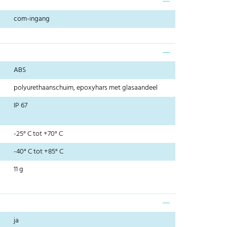
com-ingang
ABS
polyurethaanschuim, epoxyhars met glasaandeel
IP 67
-25° C tot +70° C
-40° C tot +85° C
11 g
ja