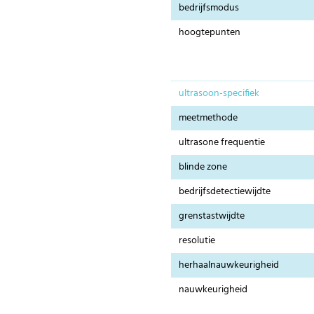
bedrijfsmodus
hoogtepunten
ultrasoon-specifiek
meetmethode
ultrasone frequentie
blinde zone
bedrijfsdetectiewijdte
grenstastwijdte
resolutie
herhaalnauwkeurigheid
nauwkeurigheid