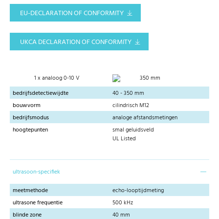
EU-DECLARATION OF CONFORMITY
UKCA DECLARATION OF CONFORMITY
1 x analoog 0-10 V
350 mm
bedrijfsdetectiewijdte
40 - 350 mm
bouwvorm
cilindrisch M12
bedrijfsmodus
analoge afstandsmetingen
hoogtepunten
smal geluidsveld
UL Listed
ultrasoon-specifiek
meetmethode
echo-looptijdmeting
ultrasone frequentie
500 kHz
blinde zone
40 mm