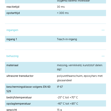
stijgend/dalend instelbaar
reactietijd
30 ms
opstarttijd
< 300 ms
ingangen
ingang 1
Teach-in-ingang
behuizing
materiaal
messing, vernikkeld, kunststof delen:
PBT
ultrasone transductor
polyurethaanschuim, epoxyhars met
glasaandeel
beschermingsklasse volgens EN 60
IP 67
529
bedrijfstemperatuur
-25° C tot +70° C
opslagtemperatuur
-40° C tot +85° C
gewicht
15 g