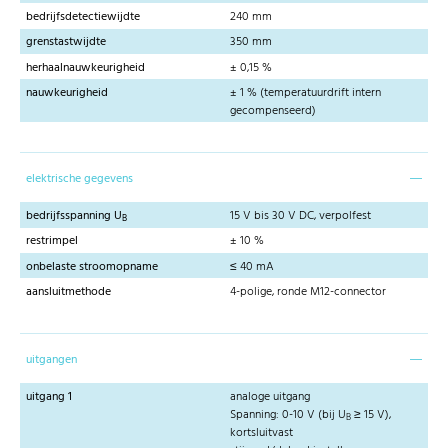
bedrijfsdetectiewijdte
240 mm
grenstastwijdte
350 mm
herhaalnauwkeurigheid
± 0,15 %
nauwkeurigheid
± 1 % (temperatuurdrift intern
gecompenseerd)
elektrische gegevens
bedrijfsspanning U
15 V bis 30 V DC, verpolfest
B
restrimpel
± 10 %
onbelaste stroomopname
≤ 40 mA
aansluitmethode
4-polige, ronde M12-connector
uitgangen
uitgang 1
analoge uitgang
Spanning: 0-10 V (bij U
≥ 15 V),
B
kortsluitvast