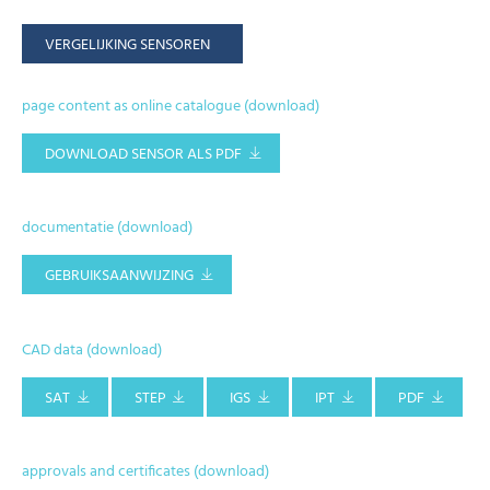
VERGELIJKING SENSOREN
page content as online catalogue (download)
DOWNLOAD SENSOR ALS PDF
documentatie (download)
GEBRUIKSAANWIJZING
CAD data (download)
SAT
STEP
IGS
IPT
PDF
approvals and certificates (download)