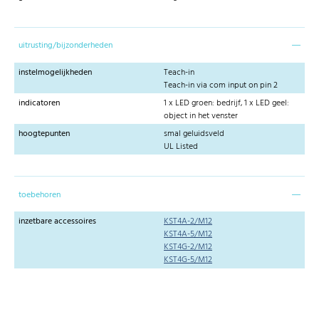
uitrusting/bijzonderheden
instelmogelijkheden
Teach-in
Teach-in via com input on pin 2
indicatoren
1 x LED groen: bedrijf, 1 x LED geel:
object in het venster
hoogtepunten
smal geluidsveld
UL Listed
toebehoren
inzetbare accessoires
KST4A-2/M12
KST4A-5/M12
KST4G-2/M12
KST4G-5/M12