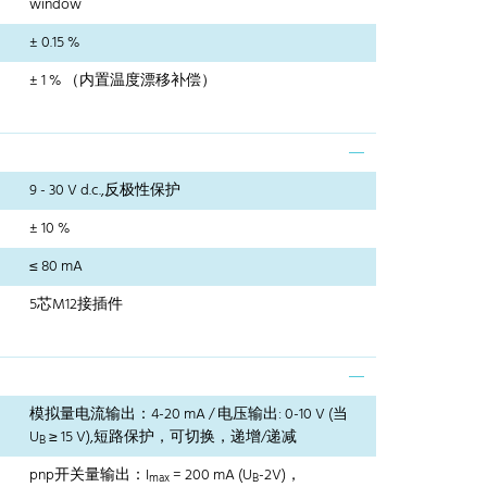
window
± 0.15 %
± 1 % （内置温度漂移补偿）
9 - 30 V d.c.,反极性保护
± 10 %
≤ 80 mA
5芯M12接插件
模拟量电流输出：4-20 mA / 电压输出: 0-10 V (当
U
≥ 15 V),短路保护，可切换，递增/递减
B
pnp开关量输出：I
= 200 mA (U
-2V)，
max
B