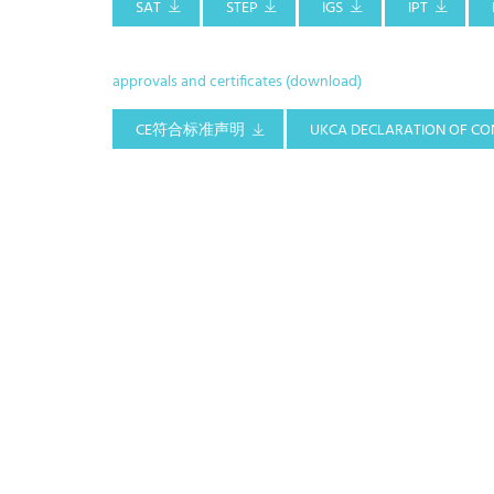
SAT
STEP
IGS
IPT
approvals and certificates (download)
CE符合标准声明
UKCA DECLARATION OF CO