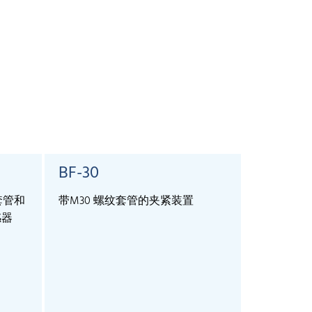
BF-30
SyncBo
套管和
带M30 螺纹套管的夹紧装置
For the ext
感器
more than 1
and lcs+ se
allows sync
sensors.