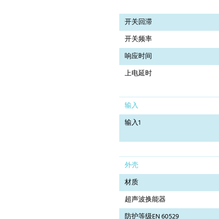
开关回滞
开关频率
响应时间
上电延时
输入
输入1
外壳
材质
超声波换能器
防护等级EN 60529