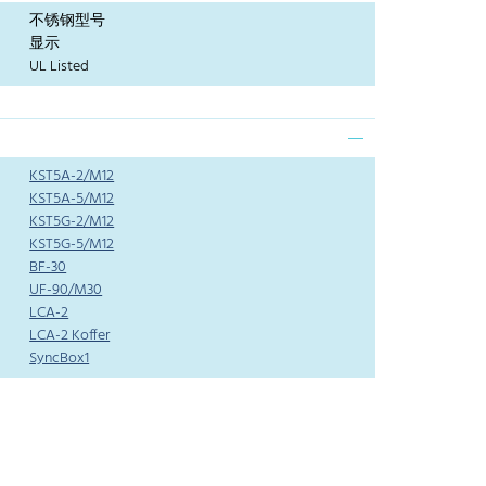
不锈钢型号
显示
UL Listed
KST5A-2/M12
KST5A-5/M12
KST5G-2/M12
KST5G-5/M12
BF-30
UF-90/M30
LCA-2
LCA-2 Koffer
SyncBox1