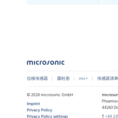
位移传感器
圆柱形
mic+
传感器清
© 2026 microsonic GmbH
microso
Phoenixs
Imprint
44263 D
Privacy Policy
Privacy Policy settings
T
+49 231