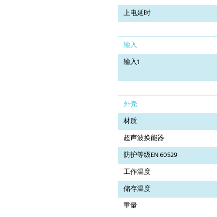
上电延时
输入
输入1
外壳
材质
超声波换能器
防护等级EN 60529
工作温度
储存温度
重量