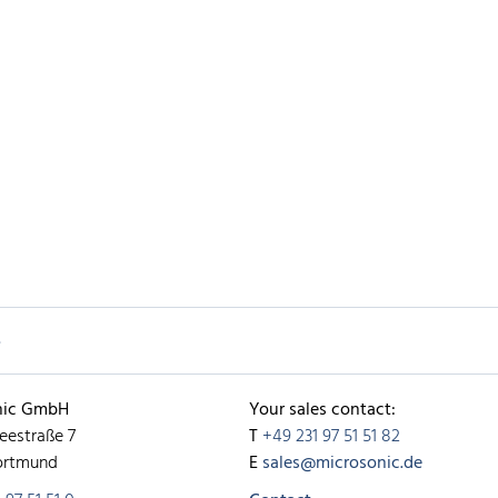
单
nic GmbH
Your sales contact:
eestraße 7
T
+49 231 97 51 51 82
ortmund
E
sales@microsonic.de