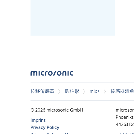
位移传感器
圆柱形
mic+
传感器清
© 2026 microsonic GmbH
microso
Phoenixs
Imprint
44263 D
Privacy Policy