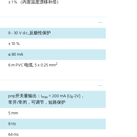
± 1 % （内置温度漂移补偿）
9 - 30 V d.c.,反极性保护
± 10 %
≤ 80 mA
2
6 m PVC 电缆, 5 x 0.25 mm
pnp开关量输出：I
= 200 mA (U
-2V)，
max
B
常开/常闭，可调节，短路保护
5 mm
8 Hz
64 ms