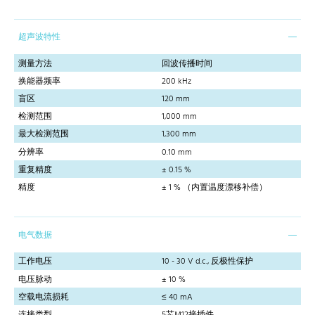
超声波特性
测量方法
回波传播时间
换能器频率
200 kHz
盲区
120 mm
检测范围
1,000 mm
最大检测范围
1,300 mm
分辨率
0.10 mm
重复精度
± 0.15 %
精度
± 1 % （内置温度漂移补偿）
电气数据
工作电压
10 - 30 V d.c., 反极性保护
电压脉动
± 10 %
空载电流损耗
≤ 40 mA
连接类型
5芯M12接插件