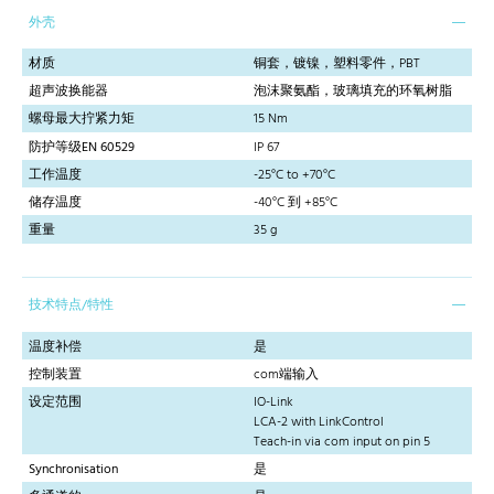
外壳
材质
铜套，镀镍，塑料零件，PBT
超声波换能器
泡沫聚氨酯，玻璃填充的环氧树脂
螺母最大拧紧力矩
15 Nm
防护等级EN 60529
IP 67
工作温度
-25°C to +70°C
储存温度
-40°C 到 +85°C
重量
35 g
技术特点/特性
温度补偿
是
控制装置
com端输入
设定范围
IO-Link
LCA-2 with LinkControl
Teach-in via com input on pin 5
Synchronisation
是