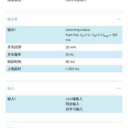
输出量
输出1
switching output
Push-Pull, U
-3 V, -U
+3 V,I
= 100
B
B
max
mA
开关回滞
20 mm
开关频率
10 Hz
响应时间
80 ms
上电延时
< 300 ms
输入
输入1
com端输入
同步输入
自学习输入