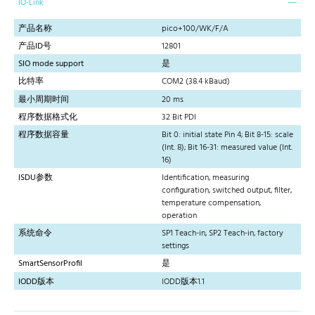
IO-Link
产品名称
pico+100/WK/F/A
产品ID号
12801
SIO mode support
是
比特率
COM2 (38.4 kBaud)
最小周期时间
20 ms
程序数据格式化
32 Bit PDI
程序数据容量
Bit 0: initial state Pin 4; Bit 8-15: scale
(Int. 8); Bit 16-31: measured value (Int.
16)
ISDU参数
Identification, measuring
configuration, switched output, filter,
temperature compensation,
operation
系统命令
SP1 Teach-in, SP2 Teach-in, factory
settings
SmartSensorProfil
是
IODD版本
IODD版本1.1