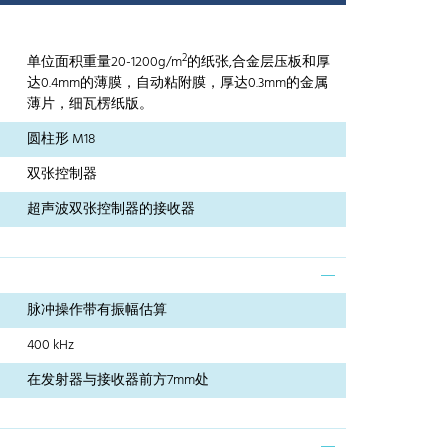
2
单位面积重量20-1200g/m
的纸张,合金层压板和厚
达0.4mm的薄膜，自动粘附膜，厚达0.3mm的金属
薄片，细瓦楞纸版。
圆柱形 M18
双张控制器
超声波双张控制器的接收器
脉冲操作带有振幅估算
400 kHz
在发射器与接收器前方7mm处