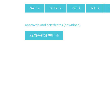
SAT
STEP
IGS
IPT
approvals and certificates (download)
CE符合标准声明