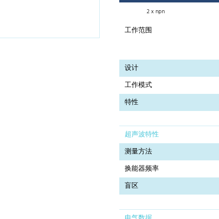
2 x npn
工作范围
设计
工作模式
特性
超声波特性
测量方法
换能器频率
盲区
电气数据