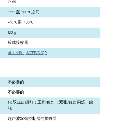
IP 65
+5°C至 +60°C之间
-40°C 到 +85°C
130 g
胶体接收器
dbk-4/Empf/CEE/O/QP
不必要的
不必要的
1 x 双LED; 绿灯：工作/红灯：双张/红灯闪烁：缺
张
超声波双张控制器的接收器