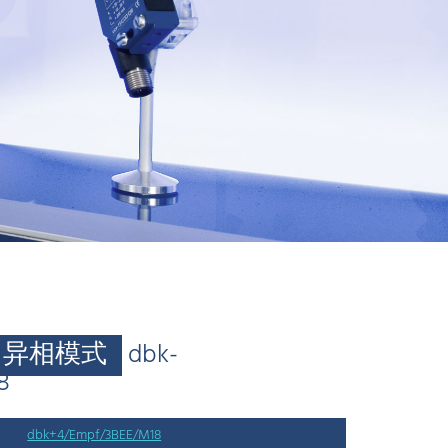
异相模式
dbk-
8
dbk+4/Empf/3BEE/M18