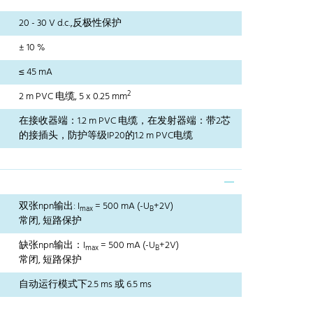
20 - 30 V d.c.,反极性保护
± 10 %
≤ 45 mA
2
2 m PVC 电缆, 5 x 0.25 mm
在接收器端：1.2 m PVC 电缆，在发射器端：带2芯
的接插头，防护等级IP20的1.2 m PVC电缆
双张npn输出: I
= 500 mA (-U
+2V)
max
B
常闭, 短路保护
缺张npn输出：I
= 500 mA (-U
+2V)
max
B
常闭, 短路保护
自动运行模式下2.5 ms 或 6.5 ms