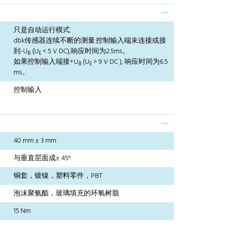
只是自动运行模式:
dbk传感器连续不断的测量.控制输入端未连接或接
到-U
(U
< 5 V DC),响应时间为2.5ms。
B
E
如果控制输入端接+U
(U
> 9 V DC ), 响应时间为6.5
B
E
ms。
控制输入
40 mm ± 3 mm
与垂直层面成± 45°
铜套，镀镍，塑料零件，PBT
泡沫聚氨酯，玻璃填充的环氧树脂
15 Nm