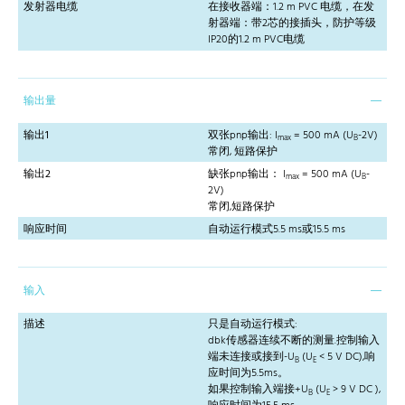
发射器电缆
在接收器端：1.2 m PVC 电缆，在发
射器端：带2芯的接插头，防护等级
IP20的1.2 m PVC电缆
输出量
输出1
双张pnp输出: I
= 500 mA (U
-2V)
max
B
常闭, 短路保护
输出2
缺张pnp输出： I
= 500 mA (U
-
max
B
2V)
常闭,短路保护
响应时间
自动运行模式5.5 ms或15.5 ms
输入
描述
只是自动运行模式:
dbk传感器连续不断的测量.控制输入
端未连接或接到-U
(U
< 5 V DC),响
B
E
应时间为5.5ms。
如果控制输入端接+U
(U
> 9 V DC ),
B
E