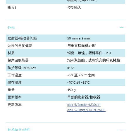
响应时间为15.5 ms。
输入1
控制输入
外壳
发射器-接收器间距
50 mm ± 3 mm
允许的角度偏差
与垂直层面成± 45°
材质
铜套，镀镍，塑料零件，PBT
超声波换能器
泡沫聚氨酯，玻璃填充的环氧树脂
防护等级EN 60529
IP 65
工作温度
+5°C至 +60°C之间
储存温度
-40°C 到 +85°C
重量
450 g
更新版本
单独的发射器/接收器
更新版本
dbk-5/Sender/M30/K1
dbk-5/Empf/CDD/O/M30
技术特点/特性