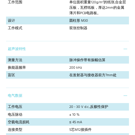
2
工作范围
单位面积重量120g/m
的纸张,合金层
压板，瓦楞纸板，厚达2mm的金属
薄片和PCB电路板。
设计
圆柱形 M30
工作模式
双张控制器
超声波特性
测量方法
脉冲操作带有振幅估算
换能器频率
200 kHz
盲区
在发射器与接收器前方7mm处
电气数据
工作电压
20 - 30 V d.c.,反极性保护
电压脉动
± 10 %
空载电流损耗
≤ 45 mA
连接类型
5芯M12接插件