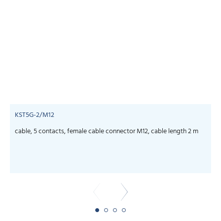
KST5G-2/M12
cable, 5 contacts, female cable connector M12, cable length 2 m
c