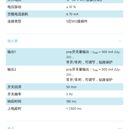
电压脉动
± 10 %
空载电流损耗
≤ 70 mA
连接类型
5芯M12接插件
输出量
输出1
pnp开关量输出：I
= 500 mA (U
-
max
B
2V)，
常开/常闭，可调节，短路保护
输出2
pnp开关量输出：I
= 500 mA (U
-
max
B
2V)，
常开/常闭，可调节，短路保护
开关回滞
50 mm
开关频率
3 Hz
响应时间
180 ms
上电延时
< 1,500 ms
输入