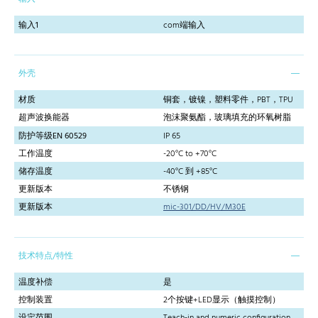
输入1
com端输入
外壳
材质
铜套，镀镍，塑料零件，PBT，TPU
超声波换能器
泡沫聚氨酯，玻璃填充的环氧树脂
防护等级EN 60529
IP 65
工作温度
-20°C to +70°C
储存温度
-40°C 到 +85°C
更新版本
不锈钢
更新版本
mic-301/DD/HV/M30E
技术特点/特性
温度补偿
是
控制装置
2个按键+LED显示（触摸控制）