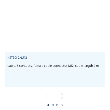
KST5G-2/M12
cable, 5 contacts, female cable connector M12, cable length 2 m
c