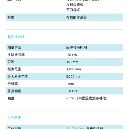
反射板模式
窗口模式
特性
存档的传感器
超声波特性
测量方法
回波传播时间
换能器频率
120 kHz
盲区
350 mm
检测范围
3,400 mm
最大检测范围
5,000 mm
分辨率
1 mm
重复精度
± 0.15 %
精度
± 1 % （内置温度漂移补偿）
电气数据
工作电压
12 - 30 V d.c., 反极性保护