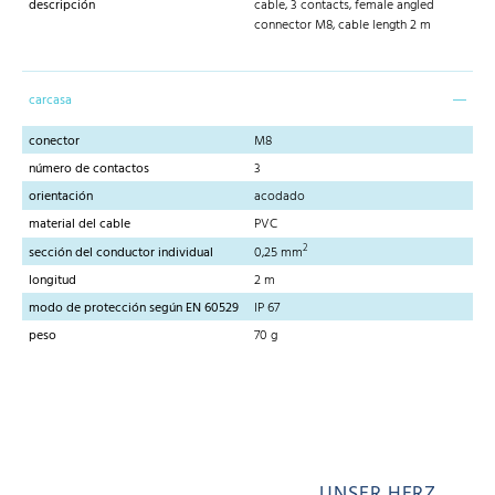
descripción
cable, 3 contacts, female angled
connector M8, cable length 2 m
carcasa
conector
M8
número de contactos
3
orientación
acodado
material del cable
PVC
2
sección del conductor individual
0,25 mm
longitud
2 m
modo de protección según EN 60529
IP 67
peso
70 g
UNSER HERZ